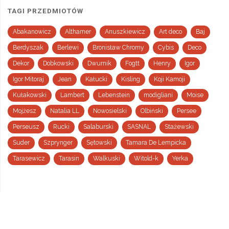
TAGI PRZEDMIOTÓW
Abakanowicz
Althamer
Anuszkiewicz
Art deco
Baj
Berdyszak
Berlewi
Bronisław Chromy
Cybis
Deco
Dekor
Dobkowski
Dwurnik
Fogtt
Henry
Igor
Igor Mitoraj
Jean
Kałucki
Kisling
Koji Kamoji
Kułakowski
Lambert
Lebenstein
modigliani
Moise
Mojżesz
Natalia LL
Nowosielski
Olbiński
Persee
Perseusz
Rucki
Salaburski
SASNAL
Stażewski
Suder
Szprynger
Sętowski
Tamara De Lempicka
Tarasewicz
Tarasin
Walkuski
Witold-k
Yerka