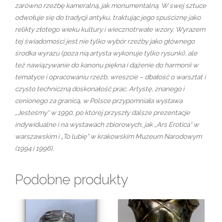
zarówno rzeźbę kameralną, jak monumentalną. W swej sztuce
odwołuje się do tradycji antyku, traktując jego spuściznę jako
relikty złotego wieku kultury i wiecznotrwałe wzory. Wyrazem
tej świadomości jest nie tylko wybór rzeźby jako głównego
środka wyrazu (poza nią artysta wykonuje tylko rysunki), ale
też nawiązywanie do kanonu piękna i dążenie do harmonii w
tematyce i opracowaniu rzeźb, wreszcie – dbałość o warsztat i
czysto techniczną doskonałość prac. Artystę, znanego i
cenionego za granicą, w Polsce przypomniała wystawa
„Jesteśmy“ w 1990, po której przyszły dalsze prezentacje
indywidualne i na wystawach zbiorowych, jak „Ars Erotica“ w
warszawskim i „To lubię“ w krakowskim Muzeum Narodowym
(1994 i 1996).
Podobne produkty