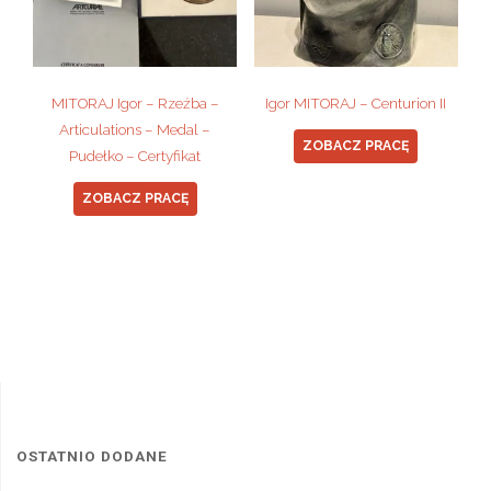
MITORAJ Igor – Rzeźba –
Igor MITORAJ – Centurion II
Articulations – Medal –
ZOBACZ PRACĘ
Pudełko – Certyfikat
ZOBACZ PRACĘ
OSTATNIO DODANE