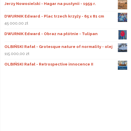
Jerzy Nowosielski - Hagar na pustynii - 1959 r.
DWURNIK Edward - Plac trzech krzyży - 65 x 81 cm
45 000,00
zł
DWURNIK Edward - Obraz na płótnie - Tulipan
OLBIŃSKI Rafał - Grotesque nature of normality - olej
115 000,00
zł
OLBIŃSKI Rafał - Retrospective innocence II