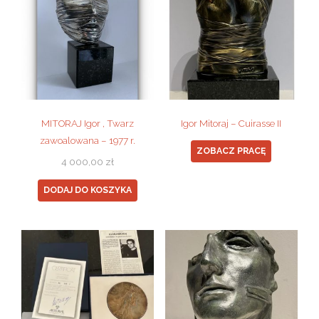
MITORAJ Igor , Twarz
Igor Mitoraj – Cuirasse II
zawoalowana – 1977 r.
ZOBACZ PRACĘ
4 000,00
zł
DODAJ DO KOSZYKA