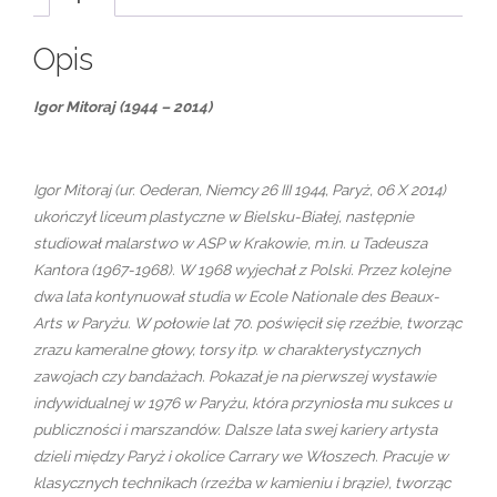
Opis
Igor Mitoraj (1944 – 2014)
Igor Mitoraj (ur. Oederan, Niemcy 26 III 1944, Paryż, 06 X 2014)
ukończył liceum plastyczne w Bielsku-Białej, następnie
studiował malarstwo w ASP w Krakowie, m.in. u Tadeusza
Kantora (1967-1968). W 1968 wyjechał z Polski. Przez kolejne
dwa lata kontynuował studia w Ecole Nationale des Beaux-
Arts w Paryżu. W połowie lat 70. poświęcił się rzeźbie, tworząc
zrazu kameralne głowy, torsy itp. w charakterystycznych
zawojach czy bandażach. Pokazał je na pierwszej wystawie
indywidualnej w 1976 w Paryżu, która przyniosła mu sukces u
publiczności i marszandów. Dalsze lata swej kariery artysta
dzieli między Paryż i okolice Carrary we Włoszech. Pracuje w
klasycznych technikach (rzeźba w kamieniu i brązie), tworząc