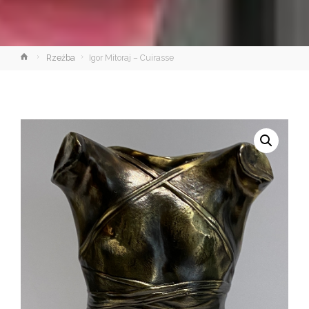
Strona
Rzeźba
Igor Mitoraj – Cuirasse
główna