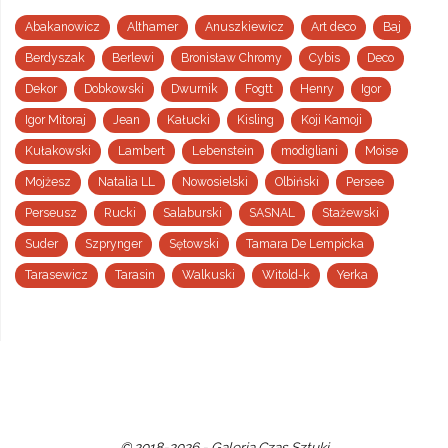
Abakanowicz
Althamer
Anuszkiewicz
Art deco
Baj
Berdyszak
Berlewi
Bronisław Chromy
Cybis
Deco
Dekor
Dobkowski
Dwurnik
Fogtt
Henry
Igor
Igor Mitoraj
Jean
Kałucki
Kisling
Koji Kamoji
Kułakowski
Lambert
Lebenstein
modigliani
Moise
Mojżesz
Natalia LL
Nowosielski
Olbiński
Persee
Perseusz
Rucki
Salaburski
SASNAL
Stażewski
Suder
Szprynger
Sętowski
Tamara De Lempicka
Tarasewicz
Tarasin
Walkuski
Witold-k
Yerka
© 2018-2026 - Galeria Czas Sztuki