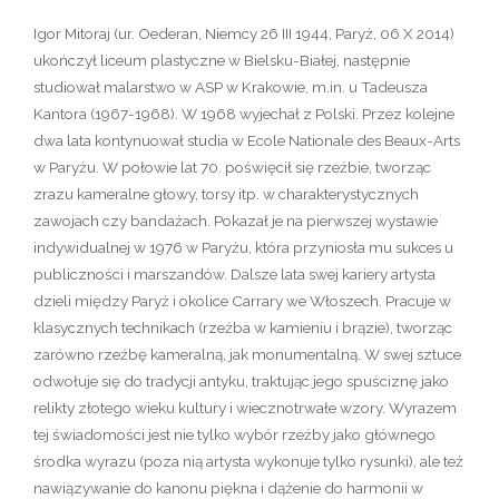
Igor Mitoraj (ur. Oederan, Niemcy 26 III 1944, Paryż, 06 X 2014)
ukończył liceum plastyczne w Bielsku-Białej, następnie
studiował malarstwo w ASP w Krakowie, m.in. u Tadeusza
Kantora (1967-1968). W 1968 wyjechał z Polski. Przez kolejne
dwa lata kontynuował studia w Ecole Nationale des Beaux-Arts
w Paryżu. W połowie lat 70. poświęcił się rzeźbie, tworząc
zrazu kameralne głowy, torsy itp. w charakterystycznych
zawojach czy bandażach. Pokazał je na pierwszej wystawie
indywidualnej w 1976 w Paryżu, która przyniosła mu sukces u
publiczności i marszandów. Dalsze lata swej kariery artysta
dzieli między Paryż i okolice Carrary we Włoszech. Pracuje w
klasycznych technikach (rzeźba w kamieniu i brązie), tworząc
zarówno rzeźbę kameralną, jak monumentalną. W swej sztuce
odwołuje się do tradycji antyku, traktując jego spuściznę jako
relikty złotego wieku kultury i wiecznotrwałe wzory. Wyrazem
tej świadomości jest nie tylko wybór rzeźby jako głównego
środka wyrazu (poza nią artysta wykonuje tylko rysunki), ale też
nawiązywanie do kanonu piękna i dążenie do harmonii w