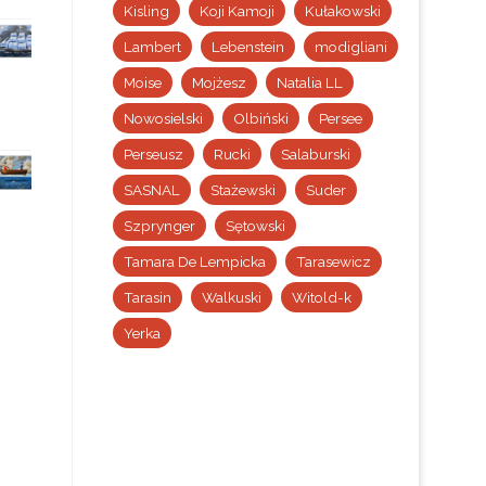
Kisling
Koji Kamoji
Kułakowski
Lambert
Lebenstein
modigliani
Moise
Mojżesz
Natalia LL
Nowosielski
Olbiński
Persee
Perseusz
Rucki
Salaburski
SASNAL
Stażewski
Suder
Szprynger
Sętowski
Tamara De Lempicka
Tarasewicz
Tarasin
Walkuski
Witold-k
Yerka