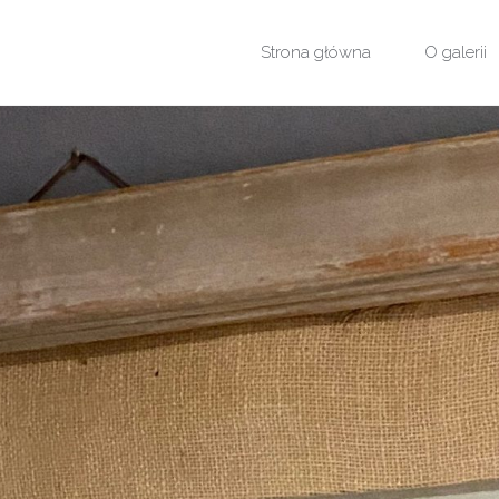
Przejdź
Strona główna
O galerii
do
treści