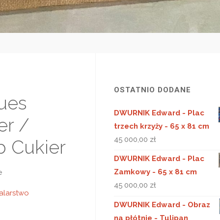
OSTATNIO DODANE
ues
DWURNIK Edward - Plac
er /
trzech krzyży - 65 x 81 cm
45 000,00
zł
b Cukier
DWURNIK Edward - Plac
Zamkowy - 65 x 81 cm
e
45 000,00
zł
alarstwo
DWURNIK Edward - Obraz
na płótnie - Tulipan