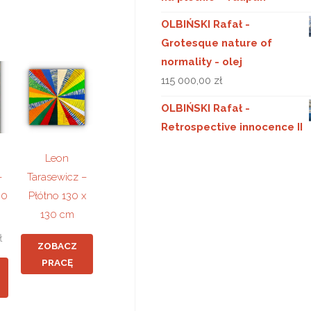
OLBIŃSKI Rafał -
Grotesque nature of
normality - olej
115 000,00
zł
OLBIŃSKI Rafał -
Retrospective innocence II
Leon
–
Tarasewicz –
80
Płótno 130 x
130 cm
ł
ZOBACZ
PRACĘ