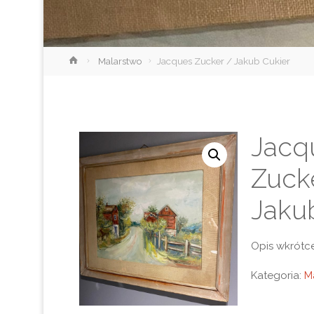
Strona
Malarstwo
Jacques Zucker / Jakub Cukier
główna
Jacq
Zuck
Jaku
Opis wkrótc
Kategoria:
M