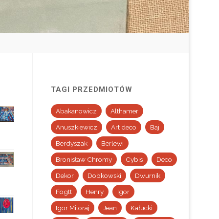
TAGI PRZEDMIOTÓW
Abakanowicz
Althamer
Anuszkiewicz
Art deco
Baj
Berdyszak
Berlewi
Bronisław Chromy
Cybis
Deco
Dekor
Dobkowski
Dwurnik
Fogtt
Henry
Igor
Igor Mitoraj
Jean
Kałucki