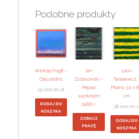
Podobne produkty
Andrzej Fogtt –
Jan
Leon
Olej płótno
Dobkowski –
Tarasewicz 
Pejzaż
Płótno 30 x 
19 000,00
zł
wyobraźni
cm
DODAJ DO
1988 r.
38 000,00
z
KOSZYKA
ZOBACZ
DODAJ DO
PRACĘ
KOSZYKA