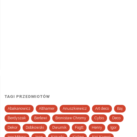
TAGI PRZEDMIOTÓW
Abakanowicz
Althamer
Anuszkiewicz
Art deco
Baj
Berdyszak
Berlewi
Bronisław Chromy
Cybis
Deco
Dekor
Dobkowski
Dwurnik
Fogtt
Henry
Igor