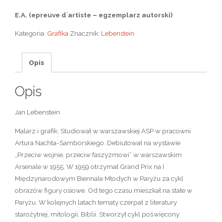
E.A. (epreuve d`artiste – egzemplarz autorski
)
Kategoria:
Grafika
Znacznik:
Lebenstein
Opis
Opis
Jan Lebenstein
Malarz i grafik. Studiował w warszawskiej ASP w pracowni
Artura Nachta-Samborskiego. Debiutował na wystawie
„Przeciw wojnie, przeciw faszyzmowi” w warszawskim
Arsenale w 1955. W 1959 otrzymał Grand Prix na I
Międzynarodowym Biennale Młodych w Paryżu za cykl
obrazów figury osiowe. Od tego czasu mieszkał na stałe w
Paryżu. W kolejnych latach tematy czerpał z literatury
starożytnej, mitologii, Biblii. Stworzył cykl poświęcony