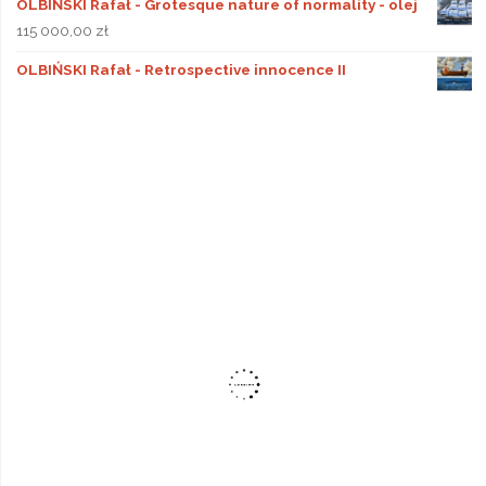
OLBIŃSKI Rafał - Grotesque nature of normality - olej
115 000,00
zł
OLBIŃSKI Rafał - Retrospective innocence II