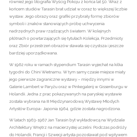
również jego litografia Wyścig Pokoju z końca lat 50. Wraz z
końcem studiów Tarasin brał udział w coraz to większej liczbie
wystaw. Jego obrazy oraz grafiki przybrały formę zbiorów
symboli i znaków stanowiących próbę uchwycenia
nadrzędnych praw rządzących światem. W kolejnych
płótnach o powtarzających się tytułach Kolekcja, Przedmioty
oraz Zbiór przestrzeń obrazów stawała się czystsza i jeszcze
bardziej uporządkowana.
W 1962 roku w ramach stypendium Tarasin wyjechał na kilka
tygodni do Chini Wietnamu. W tym samy czasie miejsce miały
jego pierwsze zagraniczne wystawy – między innymi w
Galerie Lambert w Paryżu oraz w Pinkegalerij w Gissenburgu w
Holandii. Jedna z prac pokazywanych na paryskiej wystawie
została wybrana na III Międzynarodową Wystawę Młodych
Artystów Europa- Japonia 1964, gdzie została nagrodzona.
W latach 1963-1967 Jan Tarasin był wykładowcą na Wydziale
Architektury Wnętrz na macierzystej uczelni. Podczas podróży
do Holandii, Francji i Szwecji artysta pozostawał pod wpływem