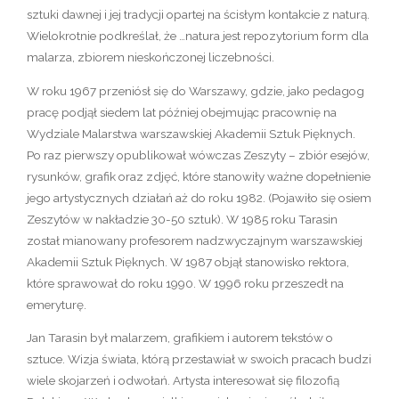
sztuki dawnej i jej tradycji opartej na ścisłym kontakcie z naturą.
Wielokrotnie podkreślał, że …natura jest repozytorium form dla
malarza, zbiorem nieskończonej liczebności.
W roku 1967 przeniósł się do Warszawy, gdzie, jako pedagog
pracę podjął siedem lat później obejmując pracownię na
Wydziale Malarstwa warszawskiej Akademii Sztuk Pięknych.
Po raz pierwszy opublikował wówczas Zeszyty – zbiór esejów,
rysunków, grafik oraz zdjęć, które stanowiły ważne dopełnienie
jego artystycznych działań aż do roku 1982. (Pojawiło się osiem
Zeszytów w nakładzie 30-50 sztuk). W 1985 roku Tarasin
został mianowany profesorem nadzwyczajnym warszawskiej
Akademii Sztuk Pięknych. W 1987 objął stanowisko rektora,
które sprawował do roku 1990. W 1996 roku przeszedł na
emeryturę.
Jan Tarasin był malarzem, grafikiem i autorem tekstów o
sztuce. Wizja świata, którą przestawiał w swoich pracach budzi
wiele skojarzeń i odwołań. Artysta interesował się filozofią