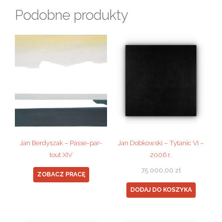
Podobne produkty
Jan Berdyszak – Passe-par-
Jan Dobkowski – Tytanic VI –
tout XIV
2006 r.
75 000,00
zł
ZOBACZ PRACĘ
DODAJ DO KOSZYKA