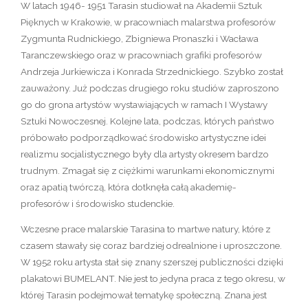
W latach 1946- 1951 Tarasin studiował na Akademii Sztuk
Pięknych w Krakowie, w pracowniach malarstwa profesorów
Zygmunta Rudnickiego, Zbigniewa Pronaszki i Wacława
Taranczewskiego oraz w pracowniach grafiki profesorów
Andrzeja Jurkiewicza i Konrada Strzednickiego. Szybko został
zauważony. Już podczas drugiego roku studiów zaproszono
go do grona artystów wystawiających w ramach I Wystawy
Sztuki Nowoczesnej. Kolejne lata, podczas, których państwo
próbowało podporządkować środowisko artystyczne idei
realizmu socjalistycznego były dla artysty okresem bardzo
trudnym. Zmagał się z ciężkimi warunkami ekonomicznymi
oraz apatią twórczą, która dotknęła całą akademię-
profesorów i środowisko studenckie.
Wczesne prace malarskie Tarasina to martwe natury, które z
czasem stawały się coraz bardziej odrealnione i uproszczone.
W 1952 roku artysta stał się znany szerszej publiczności dzięki
plakatowi BUMELANT. Nie jest to jedyna praca z tego okresu, w
której Tarasin podejmował tematykę społeczną. Znana jest