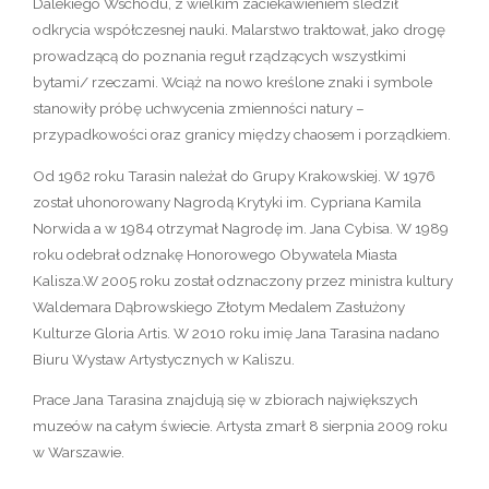
Dalekiego Wschodu, z wielkim zaciekawieniem śledził
odkrycia współczesnej nauki. Malarstwo traktował, jako drogę
prowadzącą do poznania reguł rządzących wszystkimi
bytami/ rzeczami. Wciąż na nowo kreślone znaki i symbole
stanowiły próbę uchwycenia zmienności natury –
przypadkowości oraz granicy między chaosem i porządkiem.
Od 1962 roku Tarasin należał do Grupy Krakowskiej. W 1976
został uhonorowany Nagrodą Krytyki im. Cypriana Kamila
Norwida a w 1984 otrzymał Nagrodę im. Jana Cybisa. W 1989
roku odebrał odznakę Honorowego Obywatela Miasta
Kalisza.W 2005 roku został odznaczony przez ministra kultury
Waldemara Dąbrowskiego Złotym Medalem Zasłużony
Kulturze Gloria Artis. W 2010 roku imię Jana Tarasina nadano
Biuru Wystaw Artystycznych w Kaliszu.
Prace Jana Tarasina znajdują się w zbiorach największych
muzeów na całym świecie. Artysta zmarł 8 sierpnia 2009 roku
w Warszawie.