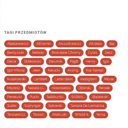
TAGI PRZEDMIOTÓW
Abakanowicz
Althamer
Anuszkiewicz
Art deco
Baj
Berdyszak
Berlewi
Bronisław Chromy
Cybis
Deco
Dekor
Dobkowski
Dwurnik
Fogtt
Henry
Igor
Igor Mitoraj
Jean
Kałucki
Kisling
Koji Kamoji
Kułakowski
Lambert
Lebenstein
modigliani
Moise
Mojżesz
Natalia LL
Nowosielski
Olbiński
Persee
Perseusz
Rucki
Salaburski
SASNAL
Stażewski
Suder
Szprynger
Sętowski
Tamara De Lempicka
Tarasewicz
Tarasin
Walkuski
Witold-k
Yerka