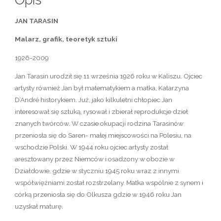
JAN TARASIN
Malarz, grafik, teoretyk sztuki
1926-2009
Jan Tarasin urodził się 11 września 1926 roku w Kaliszu. Ojciec
artysty również Jan był matematykiem a matka, Katarzyna
D’André historykiem. Już, jako kilkuletni chłopiec Jan
interesował się sztuką, rysował i zbierał reprodukcje dzieł
znanych twórców. W czasie okupacji rodzina Tarasinów
przeniosła się do Saren- małej miejscowości na Polesiu, na
wschodzie Polski. W 1944 roku ojciec artysty został
aresztowany przez Niemców i osadzony w obozie w
Działdowie, gdzie w styczniu 1945 roku wraz z innymi
współwięźniami został rozstrzelany. Matka wspólnie z synem i
córką przeniosła się do Olkusza gdzie w 1946 roku Jan
uzyskał maturę.