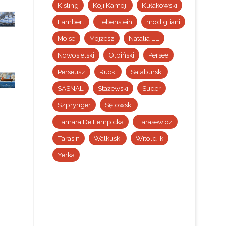
Kisling
Koji Kamoji
Kułakowski
Lambert
Lebenstein
modigliani
Moise
Mojżesz
Natalia LL
Nowosielski
Olbiński
Persee
Perseusz
Rucki
Salaburski
SASNAL
Stażewski
Suder
Szprynger
Sętowski
Tamara De Lempicka
Tarasewicz
Tarasin
Walkuski
Witold-k
Yerka