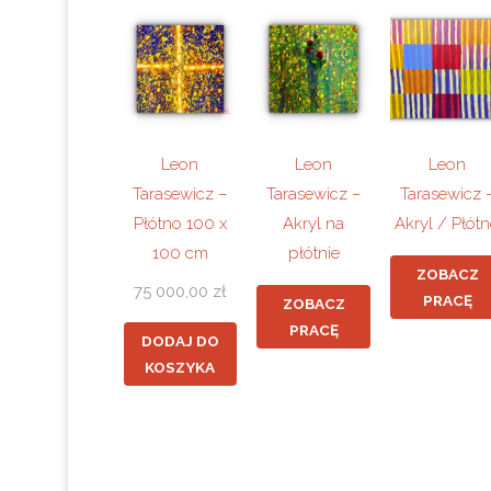
Leon
Leon
Leon
Tarasewicz –
Tarasewicz –
Tarasewicz 
Płótno 100 x
Akryl na
Akryl / Płót
100 cm
płótnie
ZOBACZ
75 000,00
zł
PRACĘ
ZOBACZ
PRACĘ
DODAJ DO
KOSZYKA