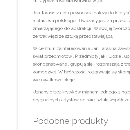
im. Cypriana Kamila Norwida w 76r.
Jan Tarasin z cała pewnością należy do klas
malarstwa polskiego . Uważany jest za przedsta
zmierzającego do abstrakcji . W swojej twórczo
zerwał więzi ze sztuką przedstawiającą .
W centrum zainteresowania Jan Tarasina zawsz
świat przedmiotów . Przedmioty jak i ludzie , u
skondensowane , grupują się , rozpraszają z w
kompozycji. W twórczości rozgrywają się skom
wielowątkowe akcje .
Uznany przez krytyków mianem jednego z najb
oryginalnych artystów polskiej sztuki współczes
Podobne produkty