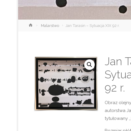
Strona
Malarstwo
Jan Tarasin – Sytuacja XIX 92 r.
główna
Jan T
Sytua
92 r.
Obraz olejny
autorstwa Ja
tytułowany ,
Rozmiar płót