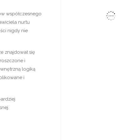
yków współczesnego
wiciela nurtu
ści nigdy nie
e znajdował się
proszczone i
ewnętrzną logiką
plikowane i
ardziej
nej.