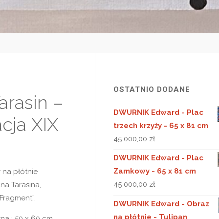
OSTATNIO DODANE
arasin –
DWURNIK Edward - Plac
cja XIX
trzech krzyży - 65 x 81 cm
45 000,00
zł
DWURNIK Edward - Plac
Zamkowy - 65 x 81 cm
 na płótnie
45 000,00
zł
na Tarasina,
,Fragment”.
DWURNIK Edward - Obraz
na płótnie - Tulipan
na : 50 x 60 cm