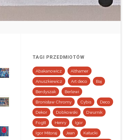
TAGI PRZEDMIOTÓW
Abakanowicz
Althamer
Anuszkiewicz
Art deco
Baj
Berdyszak
Berlewi
Bronisław Chromy
Cybis
Deco
Dekor
Dobkowski
Dwurnik
Fogtt
Henry
Igor
Igor Mitoraj
Jean
Kałucki