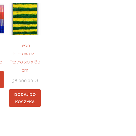
Leon
–
Tarasewicz –
no
Płótno 30 x 80
cm
38 000,00
zł
DODAJ DO
KOSZYKA