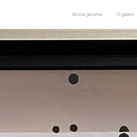
Przejdź
Strona główna
O galerii
do
treści