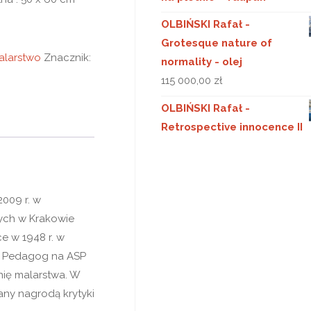
OLBIŃSKI Rafał -
Grotesque nature of
alarstwo
Znacznik:
normality - olej
115 000,00
zł
OLBIŃSKI Rafał -
Retrospective innocence II
2009 r. w
ych w Krakowie
e w 1948 r. w
j. Pedagog na ASP
nię malarstwa. W
any nagrodą krytyki