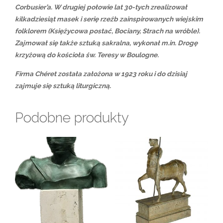
Corbusier’a. W drugiej połowie lat 30-tych zrealizował
kilkadziesiąt masek i serię rzeźb zainspirowanych wiejskim
folklorem (Księżycowa postać, Bociany, Strach na wróble).
Zajmował się także sztuką sakralna, wykonał m.in. Drogę
krzyżową do kościoła św. Teresy w Boulogne.
Firma Chéret została założona w 1923 roku i do dzisiaj
zajmuje się sztuką liturgiczną.
Podobne produkty