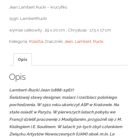
Jean Lambert Rucki – krucyfiks
sygn. LambertRucki
wymiar całkowity : 29 x 20 cm , Chrystusa : 17,5 x 17 cm
Kategoria:
Rzeźba
Znaczniki:
Jean
,
Lambert
,
Rucki
Opis
Opis
Lambert-Rucki Jean (1888-1967)
Światowej sławy designer, malarz i rzeźbiarz polskiego
pochodzenia. W 1911 roku ukończył ASP w Krakowie. Na
stałe osiadł w Paryżu. W pierwszych latach pobytu we
Francji dzielił pracownię z Modiglianim, przyjaźnił się z M.
Kislingiem i E. Soutinem. W latach 30-tych zbył członkiem
Związku Artystów Nowoczesnych (UAM) obok m.in. Le