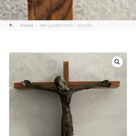
Strona
Rzeźba
Jean Lambert Rucki – Krucyfiks
główna