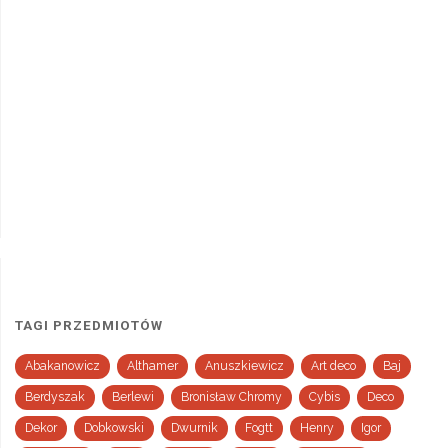
TAGI PRZEDMIOTÓW
Abakanowicz
Althamer
Anuszkiewicz
Art deco
Baj
Berdyszak
Berlewi
Bronisław Chromy
Cybis
Deco
Dekor
Dobkowski
Dwurnik
Fogtt
Henry
Igor