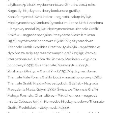
użytkową (plakat) i wystawiennictwo. Zmarł w 2004 roku.
Nagrody: Międzynarodowy konkurs na grafikę,
Konstframjandet, Sztokholm – nagroda-zakup (1969);
Międzynarodowy Konkurs Rysunku im. Joana Miró, Barcelona
– brązowy medal (1974); Międzynarodowe Biennale Grafiki,
Kraków – nagroda specjalna Prezydenta Miasta Krakowa
(1974), wyróżnienie honorowe (1986); Międzynarodowe
Triennale Grafiki Graphica Creativa, Jyväskylä – wyróżnienie:
dyplom za serię zaprezentowanych grafik (1975); Premio
Internazionale di Grafica del Pomero, Mediolan – dyplom
honorowy (1975); Quadriennale Drzeworytu i linorytu
Polskiego, Olsztyn – Grand Prix (1979); Międzynarodowe
Triennale Małe Formy Grafiki, Łódź – medal honorowy (1981);
Triennale Grafiki Krajów Nadbałtyckich, Gdańsk – Nagroda
Prezydenta Miasta Gdyni (1992); Światowe Triennale Grafiki
Małego Formatu, Chamalières – Prix d’honneur – nagroda
miasta Cebazac (1994); Norweskie Międzynarodowe Triennale
Grafiki, Fredrikstad – złoty medal (1999).