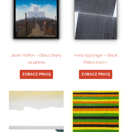
Jacek YERKA – Obraz Olejny
Anna Szprynger – Olej &
na płótnie
Płótno 2020 r.
ZOBACZ PRACĘ
ZOBACZ PRACĘ