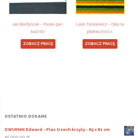
Jan Berdyszak – Passe-par-
Leon Tarasewicz – Olej na
tout XIV
płótnie 2001 r.
ZOBACZ PRACĘ
ZOBACZ PRACĘ
OSTATNIO DODANE
DWURNIK Edward - Plac trzech krzyży - 65 x 81 cm
45 000,00
zł