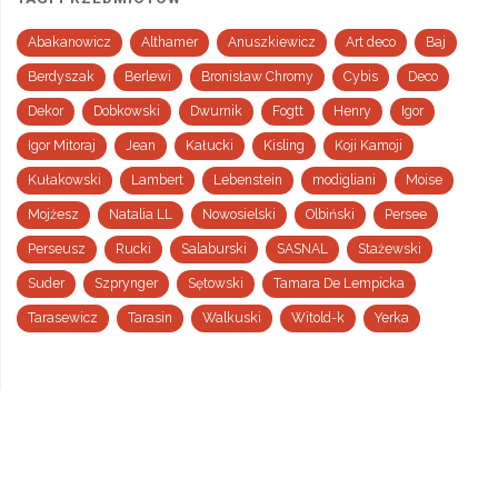
Abakanowicz
Althamer
Anuszkiewicz
Art deco
Baj
Berdyszak
Berlewi
Bronisław Chromy
Cybis
Deco
Dekor
Dobkowski
Dwurnik
Fogtt
Henry
Igor
Igor Mitoraj
Jean
Kałucki
Kisling
Koji Kamoji
Kułakowski
Lambert
Lebenstein
modigliani
Moise
Mojżesz
Natalia LL
Nowosielski
Olbiński
Persee
Perseusz
Rucki
Salaburski
SASNAL
Stażewski
Suder
Szprynger
Sętowski
Tamara De Lempicka
Tarasewicz
Tarasin
Walkuski
Witold-k
Yerka