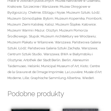
Prace w zbiorach publicznych: Muzea Narodowe w Gdańsku,
Krakowie, Szczecinie i Warszawie; Muzea Okręgowe w
Bydgoszczy, Chełmie, Elblągu i Nysie; Muzeum Sztuki, Łódź;
Muzeum Górnośląskie, Bytom; Muzeum Kopernika, Frombork;
Muzeum Ziemi Kaliskiej, Kalisz; Muzeum Śląskie, Katowice;
Muzeum Warmii i Mazur, Olsztyn; Muzeum Pomorza
Środkowego, Słupsk; Muzeum Architektury we Wrocławiu;
Muzeum Plakatu w Wilanowie, Warszawa; Państwowa Galeria
Sztuki, Łódź; Państwowa Galeria Sztuki Zachęta, Warszawa;
Centrum Sztuki Studio, Warszawa; BWA w Białymstoku i
Olsztynie; Artothek der Stadt Berlin, Berlin; Ateneumin
Taidemuseo, Helsinki; Municipal Museum of Art, Kioto; Centre
de la Gravure et de l’Image Imprimée, La Louvière; Musée d’Art
Moderne, Lille; Graphische Sammlung Albertina, Wiedeń.
Podobne produkty