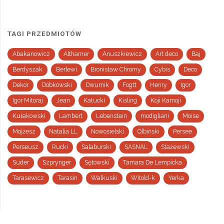
TAGI PRZEDMIOTÓW
Abakanowicz
Althamer
Anuszkiewicz
Art deco
Baj
Berdyszak
Berlewi
Bronisław Chromy
Cybis
Deco
Dekor
Dobkowski
Dwurnik
Fogtt
Henry
Igor
Igor Mitoraj
Jean
Kałucki
Kisling
Koji Kamoji
Kułakowski
Lambert
Lebenstein
modigliani
Moise
Mojżesz
Natalia LL
Nowosielski
Olbiński
Persee
Perseusz
Rucki
Salaburski
SASNAL
Stażewski
Suder
Szprynger
Sętowski
Tamara De Lempicka
Tarasewicz
Tarasin
Walkuski
Witold-k
Yerka