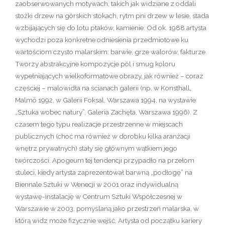
zaobserwowanych motywach, takich jak widziane z oddali
stożki drzew na górskich stokach, rytm pni drzew w lesie, stada
wzbijających się do lotu ptaków, kamienie. Od ok. 1988 artysta
wychodzi poza konkretne odniesienia przedmiotowe ku
wartościom czysto malarskim: barwie, grze walorów, fakturze.
Tworzy abstrakcyjne kompozycje pól i smug koloru
wypełniających wielkoformatowe obrazy, jak również – coraz
częściej – malowidła na ścianach galerii (np. w Konsthall,
Malmö 1992, w Galerii Foksal, Warszawa 1994, na wystawie
„Sztuka wobec natury”, Galeria Zachęta, Warszawa 1996). Z
czasem tego typu realizacje przestrzenne w miejscach
publicznych (choć ma również w dorobku kilka aranżacji
wnętrz prywatnych) stały się głównym wątkiem jego
twórczości. Apogeum tej tendencji przypadło na przełom
stuleci, kiedy artysta zaprezentował barwną „podłogę” na
Biennale Sztuki w Wenecji w 2001 oraz indywidualną
wystawę-instalację w Centrum Sztuki Współczesnej w
Warszawie w 2003, pomyślaną jako przestrzeń malarska, w
którą widz może fizycznie wejść. Artysta od początku kariery