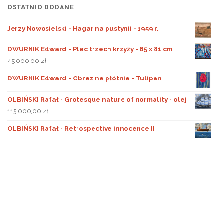
OSTATNIO DODANE
Jerzy Nowosielski - Hagar na pustynii - 1959 r.
DWURNIK Edward - Plac trzech krzyży - 65 x 81 cm
45 000,00
zł
DWURNIK Edward - Obraz na płótnie - Tulipan
OLBIŃSKI Rafał - Grotesque nature of normality - olej
115 000,00
zł
OLBIŃSKI Rafał - Retrospective innocence II