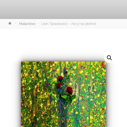
Strona
Malarstwo
Leon Tarasewicz – Akryl na płótnie
główna