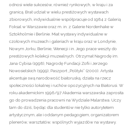
odnosi wiele sukcesów, również rynkowych, w kraju i za
granicą. Brał udział w wielu prestiżowych wystawach
zbiorowych, indywidualnie współpracuje od 1984 z Galerią
Foksal w Warszawie oraz m. in. z Galerie Nordenhake w
Sztokholmie i Berlinie. Miał wystawy indywidualne w
czołowych muzeach i galeriach w kraju oraz w Londynie,
Nowym Jorku, Berlinie, Wenecji i in. Jego prace weszły do
prestiżowych kolekcji muzealnych. Otrzymał Nagrodę im.
Jana Cybisa (1998), Nagrodę Fundacji Zofii i Jerzego
Nowosielskich (1999), Paszport „Polityki” (2000). Artysta
akcentuje swą narodowość białoruską, działa na rzecz
społeczności lokalnej i ruchów opozycyjnych na Białorusi. W
roku akademickim 1996/97 Akademia warszawska zaprosiła
go do prowadzenia pracowni na Wydziale Malarstwa. Uczy
tam do dziś, będąc dla studentów nie tylko autorytetem
artystycznym, ale i oddanym pedagogiem, organizatorem
plenerów, warsztatów, wspólnych wyjazdów na wystawy.