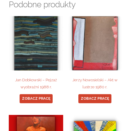
Podobne produkty
Jan Dobkowski – Pejzaż
Jerzy Nowosielski – Akt w
wyobraźni 1988 r.
lustrze 1980 r.
ZOBACZ PRACĘ
ZOBACZ PRACĘ