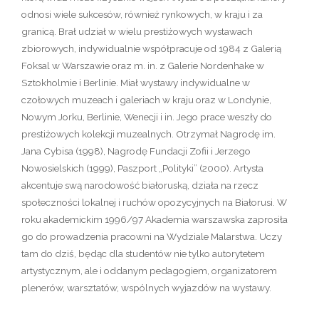
odnosi wiele sukcesów, również rynkowych, w kraju i za
granicą. Brał udział w wielu prestiżowych wystawach
zbiorowych, indywidualnie współpracuje od 1984 z Galerią
Foksal w Warszawie oraz m. in. z Galerie Nordenhake w
Sztokholmie i Berlinie. Miał wystawy indywidualne w
czołowych muzeach i galeriach w kraju oraz w Londynie,
Nowym Jorku, Berlinie, Wenecji i in. Jego prace weszły do
prestiżowych kolekcji muzealnych. Otrzymał Nagrodę im.
Jana Cybisa (1998), Nagrodę Fundacji Zofii i Jerzego
Nowosielskich (1999), Paszport „Polityki” (2000). Artysta
akcentuje swą narodowość białoruską, działa na rzecz
społeczności lokalnej i ruchów opozycyjnych na Białorusi. W
roku akademickim 1996/97 Akademia warszawska zaprosiła
go do prowadzenia pracowni na Wydziale Malarstwa. Uczy
tam do dziś, będąc dla studentów nie tylko autorytetem
artystycznym, ale i oddanym pedagogiem, organizatorem
plenerów, warsztatów, wspólnych wyjazdów na wystawy.