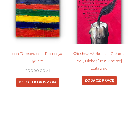
Leon Tarasewicz – Płótno 50 x
Wiesław Wałkuski – Okładka
50 cm
do ,, Diabeł ” reż. Andrzej
Żuławski
35 000,00
zł
ZOBACZ PRACĘ
DODAJ DO KOSZYKA