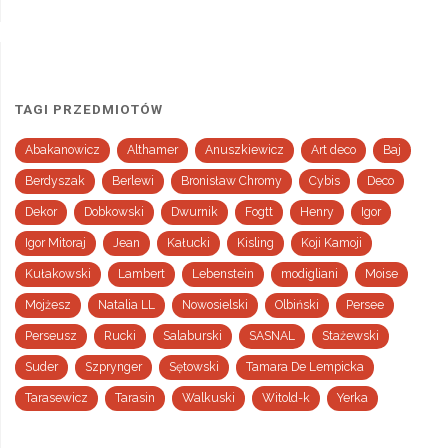
TAGI PRZEDMIOTÓW
Abakanowicz
Althamer
Anuszkiewicz
Art deco
Baj
Berdyszak
Berlewi
Bronisław Chromy
Cybis
Deco
Dekor
Dobkowski
Dwurnik
Fogtt
Henry
Igor
Igor Mitoraj
Jean
Kałucki
Kisling
Koji Kamoji
Kułakowski
Lambert
Lebenstein
modigliani
Moise
Mojżesz
Natalia LL
Nowosielski
Olbiński
Persee
Perseusz
Rucki
Salaburski
SASNAL
Stażewski
Suder
Szprynger
Sętowski
Tamara De Lempicka
Tarasewicz
Tarasin
Walkuski
Witold-k
Yerka