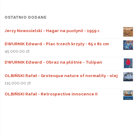
OSTATNIO DODANE
Jerzy Nowosielski - Hagar na pustynii - 1959 r.
DWURNIK Edward - Plac trzech krzyży - 65 x 81 cm
45 000,00
zł
DWURNIK Edward - Obraz na płótnie - Tulipan
OLBIŃSKI Rafał - Grotesque nature of normality - olej
115 000,00
zł
OLBIŃSKI Rafał - Retrospective innocence II