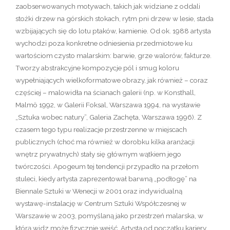
zaobserwowanych motywach, takich jak widziane z oddali
stożki drzew na górskich stokach, rytm pni drzew w lesie, stada
wzbijających się do lotu ptaków, kamienie. Od ok. 1988 artysta
wychodzi poza konkretne odniesienia przedmiotowe ku
wartościom czysto malarskim: barwie, grze walorów, fakturze.
Tworzy abstrakcyjne kompozycje pól i smug koloru
wypełniających wielkoformatowe obrazy, jak również – coraz
częściej – malowidła na ścianach galerii (np. w Konsthall,
Malmö 1992, w Galerii Foksal, Warszawa 1994, na wystawie
„Sztuka wobec natury”, Galeria Zachęta, Warszawa 1996). Z
czasem tego typu realizacje przestrzenne w miejscach
publicznych (choć ma również w dorobku kilka aranżacji
wnętrz prywatnych) stały się głównym wątkiem jego
twórczości. Apogeum tej tendencji przypadło na przełom
stuleci, kiedy artysta zaprezentował barwną „podłogę” na
Biennale Sztuki w Wenecji w 2001 oraz indywidualną
wystawę-instalację w Centrum Sztuki Współczesnej w
Warszawie w 2003, pomyślaną jako przestrzeń malarska, w
którą widz może fizycznie wejść. Artysta od początku kariery