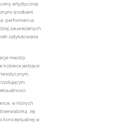
ceny artystycznej
żnymi środkami
ię, performance,
rdziej zauważalnych
grafii zatytułowana
lacje między
e kobiece jedzące
eministycznym,
rzystującym
eksualności.
ance, w których
obserwatorką. Jej
ki konceptualnej w