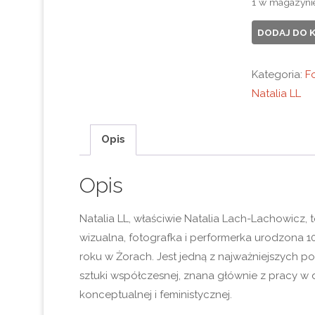
1 w magazyni
ilość
DODAJ DO 
Natalia
LL
Kategoria:
F
Lach
Natalia LL
Lachowicz
-
Opis
Sztuka
postkonump
Opis
Natalia LL, właściwie Natalia Lach-Lachowicz, t
wizualna, fotografka i performerka urodzona 10
roku w Żorach. Jest jedną z najważniejszych po
sztuki współczesnej, znana głównie z pracy w d
konceptualnej i feministycznej.