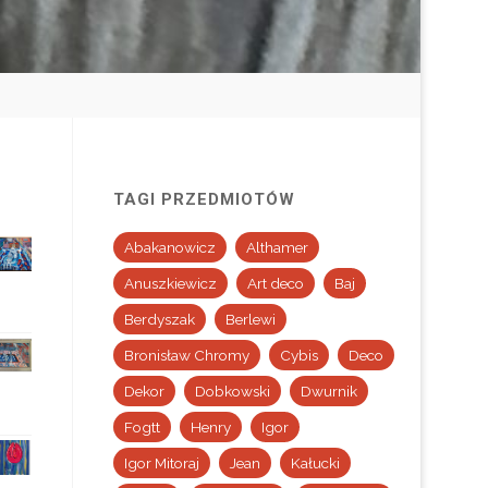
TAGI PRZEDMIOTÓW
Abakanowicz
Althamer
Anuszkiewicz
Art deco
Baj
Berdyszak
Berlewi
Bronisław Chromy
Cybis
Deco
Dekor
Dobkowski
Dwurnik
Fogtt
Henry
Igor
Igor Mitoraj
Jean
Kałucki