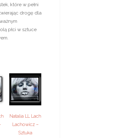
stek, które w pełni
twierając drogę dla
ą ważnym
lą płci w sztuce
wem.
ch
Natalia LL Lach
–
Lachowicz –
Sztuka