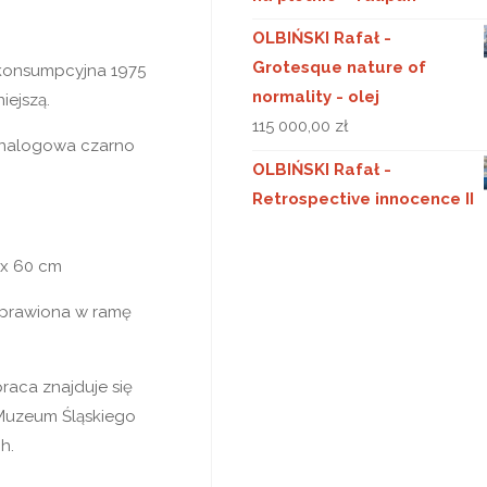
OLBIŃSKI Rafał -
Grotesque nature of
konsumpcyjna 1975
normality - olej
iejszą.
115 000,00
zł
analogowa czarno
OLBIŃSKI Rafał -
Retrospective innocence II
 x 60 cm
oprawiona w ramę
raca znajduje się
Muzeum Śląskiego
h.