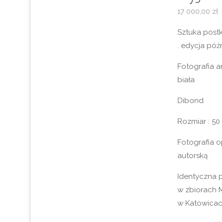
17 000,00
zł
Sztuka post
. edycja późn
Fotografia 
biała
Dibond
Rozmiar : 50
Fotografia 
autorską
Identyczna p
w zbiorach 
w Katowicac