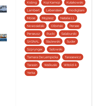
Kisling
Koji Kamoji
Kułakowski
Lambert
Lebenstein
modigliani
Moise
Mojżesz
Natalia LL
Nowosielski
Olbiński
Persee
Perseusz
Rucki
Salaburski
SASNAL
Stażewski
Suder
Szprynger
Sętowski
Tamara De Lempicka
Tarasewicz
Tarasin
Walkuski
Witold-k
Yerka