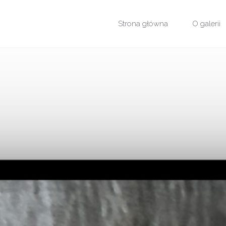
Przejdź
Strona główna
O galerii
do
treści