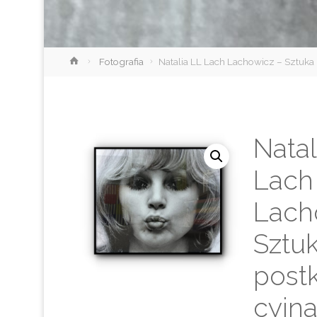
Strona
Fotografia
Natalia LL Lach Lachowicz – Sztuk
główna
Natal
Lach
Lach
Sztu
post
cyjn