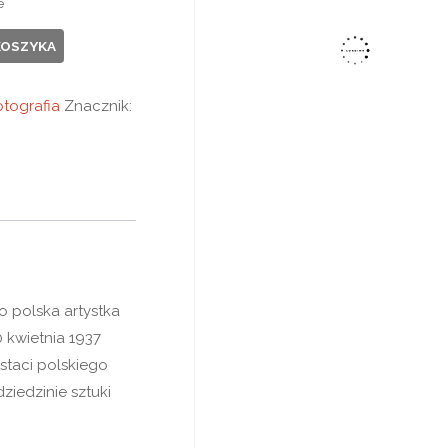
e
KOSZYKA
otografia
Znacznik:
cyjna
o polska artystka
 kwietnia 1937
staci polskiego
ziedzinie sztuki