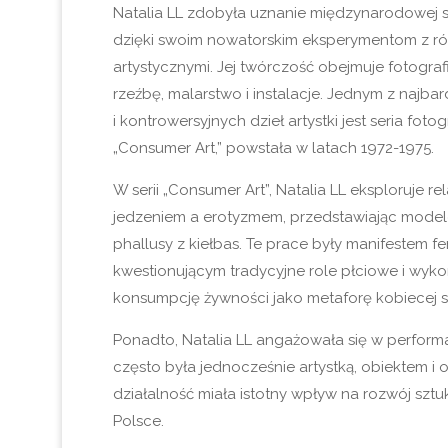
Natalia LL zdobyła uznanie międzynarodowej s
dzięki swoim nowatorskim eksperymentom z ró
artystycznymi. Jej twórczość obejmuje fotograf
rzeźbę, malarstwo i instalacje. Jednym z najba
i kontrowersyjnych dzieł artystki jest seria foto
„Consumer Art,” powstała w latach 1972-1975.
W serii „Consumer Art”, Natalia LL eksploruje re
jedzeniem a erotyzmem, przedstawiając model
phallusy z kiełbas. Te prace były manifestem f
kwestionującym tradycyjne role płciowe i wyko
konsumpcję żywności jako metaforę kobiecej s
Ponadto, Natalia LL angażowała się w perform
często była jednocześnie artystką, obiektem i 
działalność miała istotny wpływ na rozwój sztu
Polsce.