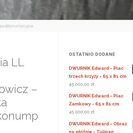
a postkonumpcyjna
OSTATNIO DODANE
ia LL
DWURNIK Edward - Plac
trzech krzyży - 65 x 81 cm
45 000,00
zł
owicz –
DWURNIK Edward - Plac
ka
Zamkowy - 65 x 81 cm
konump
45 000,00
zł
DWURNIK Edward - Obraz
a
na płótnie - Tulipan