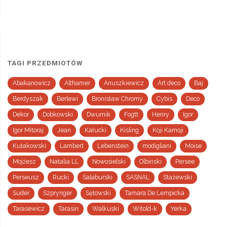
TAGI PRZEDMIOTÓW
Abakanowicz
Althamer
Anuszkiewicz
Art deco
Baj
Berdyszak
Berlewi
Bronisław Chromy
Cybis
Deco
Dekor
Dobkowski
Dwurnik
Fogtt
Henry
Igor
Igor Mitoraj
Jean
Kałucki
Kisling
Koji Kamoji
Kułakowski
Lambert
Lebenstein
modigliani
Moise
Mojżesz
Natalia LL
Nowosielski
Olbiński
Persee
Perseusz
Rucki
Salaburski
SASNAL
Stażewski
Suder
Szprynger
Sętowski
Tamara De Lempicka
Tarasewicz
Tarasin
Walkuski
Witold-k
Yerka