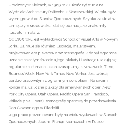
Urodzony w Kielcach, w 1969 roku ukończył studia na
Wydziale Architektury Politechniki Warszawskiej. W roku 1981
wyemigrował do Stanów Zjednoczonych. Szybko zaistniał w
tamtejszym środowisku i dał się poznać jako znakomity
ilustrator i malarz.
Od 1985 roku jest wykładowcą School of Visual Arts w Nowym
Jorku. Zajmuje się również ilustracją, malarstwem,
projektowaniem plakatów oraz scenografią. Zdobył ogromne
uznanie na całym świecie a jego plakaty i ilustracje ukazują się
regularnie na łamach takich czasopism jak Newsweek, Time,
Business Week, New York Times, New Yorker. Jest twórcą
bardzo pracowitym z ogromnym dorobkiem. Na swoim
koncie ma już liczne plakaty dla amerykańskich oper (New
York City Opera, Utah Opera, Pacific Opera San Francisco,
Philadelphia Opera), scenografię operową do przedstawienia
Don Giovanniego w Filadelfii.
Jego prace prezentowane były na wielu wystawach w Stanach
Zjednoczonych, Japonii, Francji, Niemczech i w Polsce.