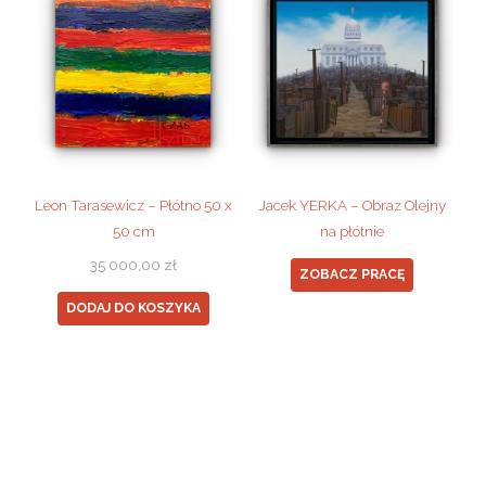
Leon Tarasewicz – Płótno 50 x
Jacek YERKA – Obraz Olejny
50 cm
na płótnie
35 000,00
zł
ZOBACZ PRACĘ
DODAJ DO KOSZYKA