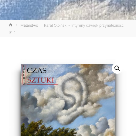
Strona
Malarstwo
Rafał Olbiński – Intymny dźwięk przynależności
główna
94 r.