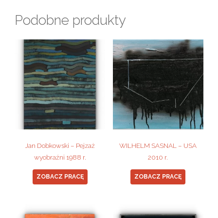
Podobne produkty
Jan Dobkowski – Pejzaż
WILHELM SASNAL – USA
wyobraźni 1988 r.
2010 r.
ZOBACZ PRACĘ
ZOBACZ PRACĘ