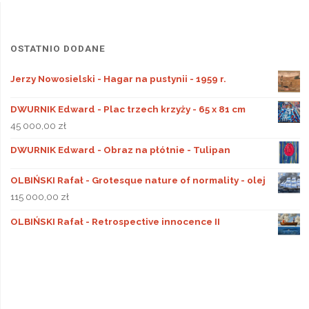
OSTATNIO DODANE
Jerzy Nowosielski - Hagar na pustynii - 1959 r.
DWURNIK Edward - Plac trzech krzyży - 65 x 81 cm
45 000,00
zł
DWURNIK Edward - Obraz na płótnie - Tulipan
OLBIŃSKI Rafał - Grotesque nature of normality - olej
115 000,00
zł
OLBIŃSKI Rafał - Retrospective innocence II