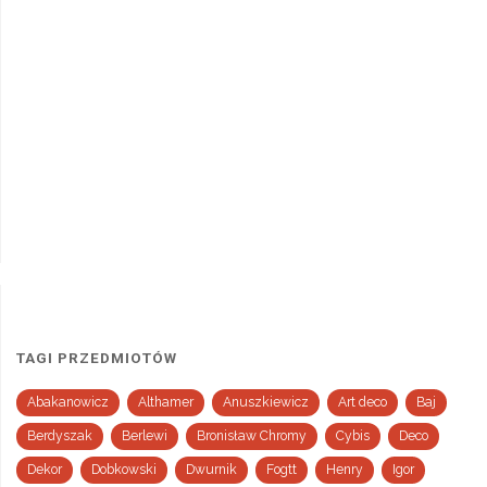
TAGI PRZEDMIOTÓW
Abakanowicz
Althamer
Anuszkiewicz
Art deco
Baj
Berdyszak
Berlewi
Bronisław Chromy
Cybis
Deco
Dekor
Dobkowski
Dwurnik
Fogtt
Henry
Igor