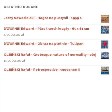
OSTATNIO DODANE
Jerzy Nowosielski - Hagar na pustynii - 1959 r.
DWURNIK Edward - Plac trzech krzyży - 65 x 81 cm
45 000,00
zł
DWURNIK Edward - Obraz na płótnie - Tulipan
OLBIŃSKI Rafał - Grotesque nature of normality - olej
115 000,00
zł
OLBIŃSKI Rafał - Retrospective innocence II