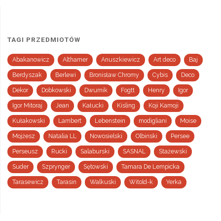
TAGI PRZEDMIOTÓW
Abakanowicz
Althamer
Anuszkiewicz
Art deco
Baj
Berdyszak
Berlewi
Bronisław Chromy
Cybis
Deco
Dekor
Dobkowski
Dwurnik
Fogtt
Henry
Igor
Igor Mitoraj
Jean
Kałucki
Kisling
Koji Kamoji
Kułakowski
Lambert
Lebenstein
modigliani
Moise
Mojżesz
Natalia LL
Nowosielski
Olbiński
Persee
Perseusz
Rucki
Salaburski
SASNAL
Stażewski
Suder
Szprynger
Sętowski
Tamara De Lempicka
Tarasewicz
Tarasin
Walkuski
Witold-k
Yerka