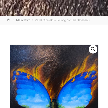
Strona
Malarstwo
Rafał Olbiński – So long Monsier Rosseau
główna