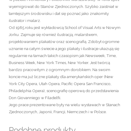
wyemigrował do Stanów Zjednoczonych. Szybko zaistniał w
tamtejszym środowisku i dał się poznać jako znakomity
ilustrator i malarz.
Od 1985 roku jest wykładowcą School of Visual Arts w Nowym
Jorku. Zajmuje się również ilustracją, malarstwem,
projektowaniem plakatów oraz scenografią. Zdobył ogromne
uznanie na całym świecie a jego plakaty i ilustracje ukazują się
regularnie na łamach takich czasopism jak Newsweek, Time,
Business Week, New York Times, New Yorker. Jest twórcą
bardzo pracowitym z ogromnym dorobkiem. Na swoim
koncie ma już liczne plakaty dla amerykańskich oper (New
York City Opera, Utah Opera, Pacific Opera San Francisco,
Philadelphia Opera), scenografię operową do przedstawienia
Don Giovanniego w Filadelfii.
Jego prace prezentowane były na wielu wystawach w Stanach
Zjednoczonych, Japonii, Francji, Niemczech i w Polsce.
Podobne produkty