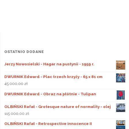
OSTATNIO DODANE
Jerzy Nowosielski - Hagar na pustynii - 1959 r.
DWURNIK Edward - Plac trzech krzyży - 65 x 81 cm
45 000,00
zł
DWURNIK Edward - Obraz na płótnie - Tulipan
OLBIŃSKI Rafał - Grotesque nature of normality - olej
115 000,00
zł
OLBIŃSKI Rafał - Retrospective innocence II