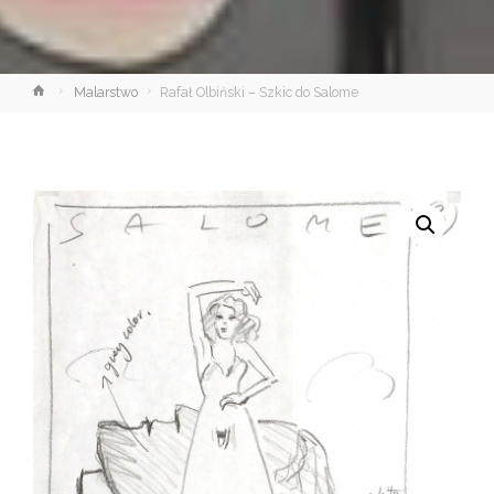
Strona
Malarstwo
Rafał Olbiński – Szkic do Salome
główna