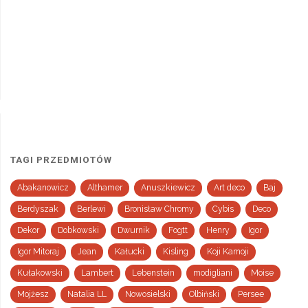
TAGI PRZEDMIOTÓW
Abakanowicz
Althamer
Anuszkiewicz
Art deco
Baj
Berdyszak
Berlewi
Bronisław Chromy
Cybis
Deco
Dekor
Dobkowski
Dwurnik
Fogtt
Henry
Igor
Igor Mitoraj
Jean
Kałucki
Kisling
Koji Kamoji
Kułakowski
Lambert
Lebenstein
modigliani
Moise
Mojżesz
Natalia LL
Nowosielski
Olbiński
Persee