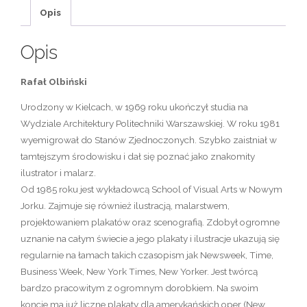
Opis
Opis
Rafał Olbiński
Urodzony w Kielcach, w 1969 roku ukończył studia na
Wydziale Architektury Politechniki Warszawskiej. W roku 1981
wyemigrował do Stanów Zjednoczonych. Szybko zaistniał w
tamtejszym środowisku i dał się poznać jako znakomity
ilustrator i malarz.
Od 1985 roku jest wykładowcą School of Visual Arts w Nowym
Jorku. Zajmuje się również ilustracją, malarstwem,
projektowaniem plakatów oraz scenografią. Zdobył ogromne
uznanie na całym świecie a jego plakaty i ilustracje ukazują się
regularnie na łamach takich czasopism jak Newsweek, Time,
Business Week, New York Times, New Yorker. Jest twórcą
bardzo pracowitym z ogromnym dorobkiem. Na swoim
koncie ma już liczne plakaty dla amerykańskich oper (New