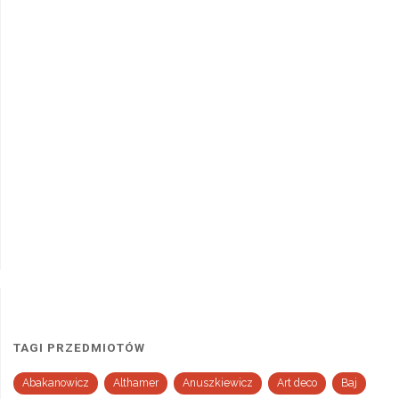
TAGI PRZEDMIOTÓW
Abakanowicz
Althamer
Anuszkiewicz
Art deco
Baj