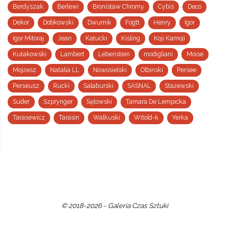
Berdyszak
Berlewi
Bronisław Chromy
Cybis
Deco
Dekor
Dobkowski
Dwurnik
Fogtt
Henry
Igor
Igor Mitoraj
Jean
Kałucki
Kisling
Koji Kamoji
Kułakowski
Lambert
Lebenstein
modigliani
Moise
Mojżesz
Natalia LL
Nowosielski
Olbiński
Persee
Perseusz
Rucki
Salaburski
SASNAL
Stażewski
Suder
Szprynger
Sętowski
Tamara De Lempicka
Tarasewicz
Tarasin
Walkuski
Witold-k
Yerka
© 2018-2026 - Galeria Czas Sztuki