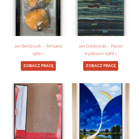
Jan Berdyszak – Tempera
Jan Dobkowski – Pejzaż
1962 r.
wyobraźni 1988 r.
ZOBACZ PRACĘ
ZOBACZ PRACĘ