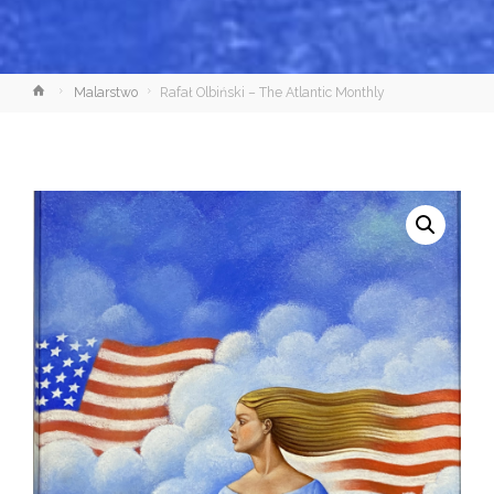
Strona
Malarstwo
Rafał Olbiński – The Atlantic Monthly
główna