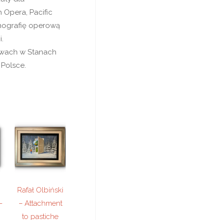
 Opera, Pacific
enografię operową
.
awach w Stanach
 Polsce.
Rafał Olbiński
–
– Attachment
to pastiche