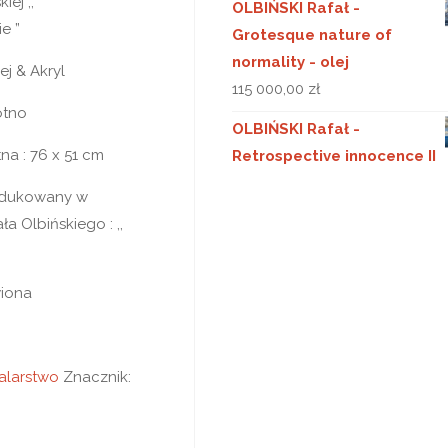
iej ,,
OLBIŃSKI Rafał -
e ”
Grotesque nature of
normality - olej
ej & Akryl
115 000,00
zł
ótno
OLBIŃSKI Rafał -
na : 76 x 51 cm
Retrospective innocence II
odukowany w
a Olbińskiego : ,,
iona
alarstwo
Znacznik: