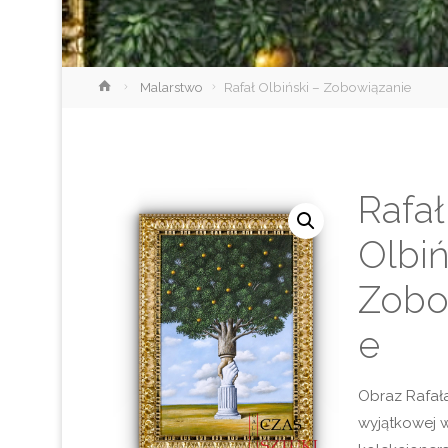
Strona
Malarstwo
Rafał Olbiński – Zobowiązanie
główna
Rafał
Olbiń
Zobo
e
Obraz Rafał
wyjątkowej w