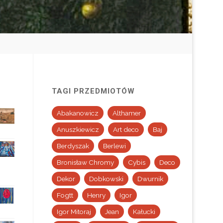
TAGI PRZEDMIOTÓW
Abakanowicz
Althamer
Anuszkiewicz
Art deco
Baj
Berdyszak
Berlewi
Bronisław Chromy
Cybis
Deco
Dekor
Dobkowski
Dwurnik
Fogtt
Henry
Igor
Igor Mitoraj
Jean
Kałucki