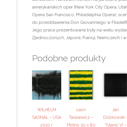
amerykańskich oper (New York City Opera, Utah
Opera San Francisco, Philadelphia Opera), sc
do przedstawienia Don Giovanniego w Filadelfii
Jego prace prezentowane były na wielu wyst
Zjednoczonych, Japonii, Francji, Niemczech i w
Podobne produkty
WILHELM
Leon
Jan
SASNAL – USA
Tarasewicz –
Dobkowski 
2010 r.
Płótno 30 x 80
Tytanic VI –