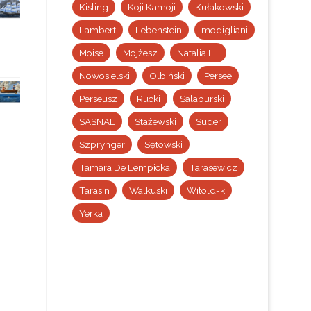
Kisling
Koji Kamoji
Kułakowski
Lambert
Lebenstein
modigliani
Moise
Mojżesz
Natalia LL
Nowosielski
Olbiński
Persee
Perseusz
Rucki
Salaburski
SASNAL
Stażewski
Suder
Szprynger
Sętowski
Tamara De Lempicka
Tarasewicz
Tarasin
Walkuski
Witold-k
Yerka