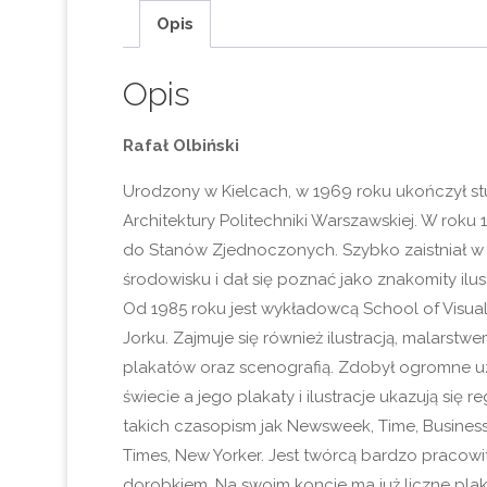
Opis
Opis
Rafał Olbiński
Urodzony w Kielcach, w 1969 roku ukończył st
Architektury Politechniki Warszawskiej. W roku
do Stanów Zjednoczonych. Szybko zaistniał w
środowisku i dał się poznać jako znakomity ilust
Od 1985 roku jest wykładowcą School of Visua
Jorku. Zajmuje się również ilustracją, malarst
plakatów oraz scenografią. Zdobył ogromne u
świecie a jego plakaty i ilustracje ukazują się 
takich czasopism jak Newsweek, Time, Busines
Times, New Yorker. Jest twórcą bardzo praco
dorobkiem. Na swoim koncie ma już liczne plak