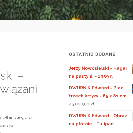
OSTATNIO DODANE
Jerzy Nowosielski - Hagar
ski –
na pustynii - 1959 r.
wiązani
DWURNIK Edward - Plac
trzech krzyży - 65 x 81 cm
45 000,00
zł
DWURNIK Edward - Obraz
a Olbińskiego o
na płótnie - Tulipan
artości