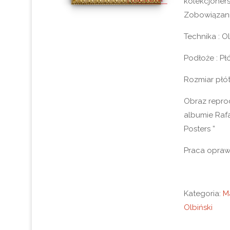
kolekcjonersk
Zobowiązani
Technika : Ol
Podłoże : Pł
Rozmiar płót
Obraz repr
albumie Rafał
Posters ”
Praca opraw
Kategoria:
M
Olbiński