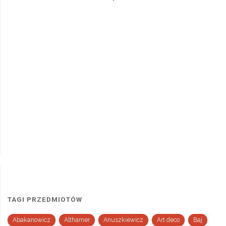
TAGI PRZEDMIOTÓW
Abakanowicz
Althamer
Anuszkiewicz
Art deco
Baj