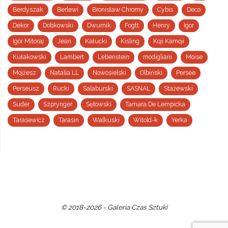
Berdyszak
Berlewi
Bronisław Chromy
Cybis
Deco
Dekor
Dobkowski
Dwurnik
Fogtt
Henry
Igor
Igor Mitoraj
Jean
Kałucki
Kisling
Koji Kamoji
Kułakowski
Lambert
Lebenstein
modigliani
Moise
Mojżesz
Natalia LL
Nowosielski
Olbiński
Persee
Perseusz
Rucki
Salaburski
SASNAL
Stażewski
Suder
Szprynger
Sętowski
Tamara De Lempicka
Tarasewicz
Tarasin
Walkuski
Witold-k
Yerka
© 2018-2026 - Galeria Czas Sztuki