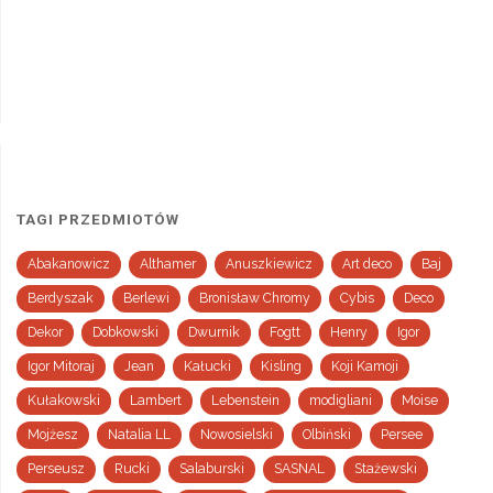
TAGI PRZEDMIOTÓW
Abakanowicz
Althamer
Anuszkiewicz
Art deco
Baj
Berdyszak
Berlewi
Bronisław Chromy
Cybis
Deco
Dekor
Dobkowski
Dwurnik
Fogtt
Henry
Igor
Igor Mitoraj
Jean
Kałucki
Kisling
Koji Kamoji
Kułakowski
Lambert
Lebenstein
modigliani
Moise
Mojżesz
Natalia LL
Nowosielski
Olbiński
Persee
Perseusz
Rucki
Salaburski
SASNAL
Stażewski