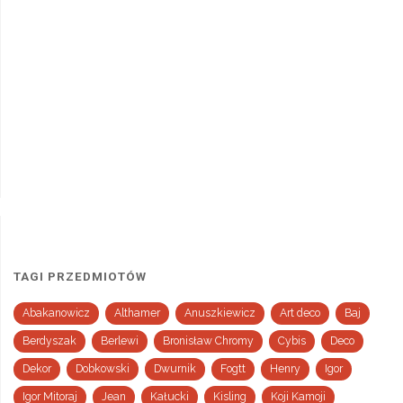
TAGI PRZEDMIOTÓW
Abakanowicz
Althamer
Anuszkiewicz
Art deco
Baj
Berdyszak
Berlewi
Bronisław Chromy
Cybis
Deco
Dekor
Dobkowski
Dwurnik
Fogtt
Henry
Igor
Igor Mitoraj
Jean
Kałucki
Kisling
Koji Kamoji