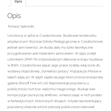
Opis
Opis
Tomasz Sętowski .
Urodzony w 1961r.w Częstochowie. Studiował na kierunku
artystycznym Wyższej Szkoły Pedagogicznej w Częstochowie,
jednak sam twierdzi, że studia dały mu tylko teoretyczne
przygotowanie i jest malarskim samoukiem. W 1991 został
członkiem ZPAP. Po indywidualnym debiucie w kraju (wystawa
w BWA, Częstochowa 1994), jego prace zostały włączone do
wystawy objazdowej „Surrealiści polscy” krążącej po Polsce w
latach 1995-97. W 1998 zajęła się jego twórczością nowojorska
galeria Stricoff Fine Art Ltd. Reprezentuje popularny u
publiczności nurt tzw. realizmu magicznego. Buduje swe
kompozycje zazwyczaj strefowo, umieszczając w nich postaci
w fantastycznych, kolorowych strojach. Artysta reprezentujący
popularny obecnie wśród szerszej publiczności kierunek