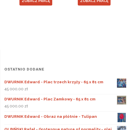
ZOBACZ PRACĘ
ZOBACZ PRACĘ
OSTATNIO DODANE
DWURNIK Edward - Plac trzech krzyży - 65 x 81 cm
45 000,00
zł
DWURNIK Edward - Plac Zamkowy - 65 x 81 cm
45 000,00
zł
DWURNIK Edward - Obraz na płótnie - Tulipan
OLBIŃSKI Rafał - Grotesque nature of normality - olej