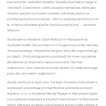
Kaczanowski, wieloletni dyrektor Szpitala Psychiatrycznego w
Tworkach. Dzieciństwo i okres okupacji niemieckiej, które jako
dziecko spędził za murami szpitala, odcisnęły piętno na
późniejszej twórczości artysty. „Nie ma większej samotności niż
ta, w którą człowieka spycha choroba psychiczna” – zauważa
Witold K.
Studiował na Akademii Sztuk Pięknych w Warszawie na
Wydziale Grafiki. Był uczniem m.in. Eugeniusza Arcta, Henryka
Tomaszewskiego i Wojciecha Fangora, który tak wspominał go
po latach: „Podczas egzaminu podszedł do mnie i uprzejmie,
ale stanowczo poprosił o najwyższą ocenę. Nie miał
wątpliwości, że to właśnie powinien dostać. Po obejrzeniu jego
pracy też nie miałem wątpliwości”.
Studia ukończył w 1956 roku. Od tego momentu brał udział w
wystawach prezentujących najmłodsze pokolenie polskich
artystów, m.in. w Wystawie Młodej Plastyki w Warszawie (1956)
czy wystawie malarstwa w Muzeum Narodowym w Warszawie
(1961). Pierwsza wystawa indywidualna artysty miała miejsce w