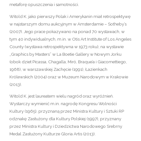
metaforę opuszczenia i samotności.
Witold K. jako pierwszy Polak i Amerykanin miał retrospektywę
w najstarszym domu aukcyjnym w Amsterdamie – Sotheby’s
(2007). Jego prace pokazywano na ponad 70 wystawach, w
tym 40 indywidualnych, m.in. w Otis Art Institute of Los Angeles
County (wystawa retrospektywna w 1973 roku), na wystawie
„Graphics by Masters” w La Boetie Gallery w Nowym Jorku
(obok dzieł Picassa, Chagalla, Miró, Braque’a i Giacomettiego,
1968), w warszawskiej Zachęcie (1991), Łazienkach
Królewskich (2004) oraz w Muzeum Narodowym w Krakowie
(2013).
Witold K. jest laureatem wielu nagród oraz wyróżnień.
Wystarczy wymienić m.in. nagrodę Kongresu Wolności
Kultury (1965), przyznaną przez Ministra Kultury i Sztuki RP
odznakę Zasłużony dla Kultury Polskiej (1997), przyznany
przez Ministra Kultury i Dziedzictwa Narodowego Srebrny
Medal Zasłużony Kulturze Gloria Artis (2013).