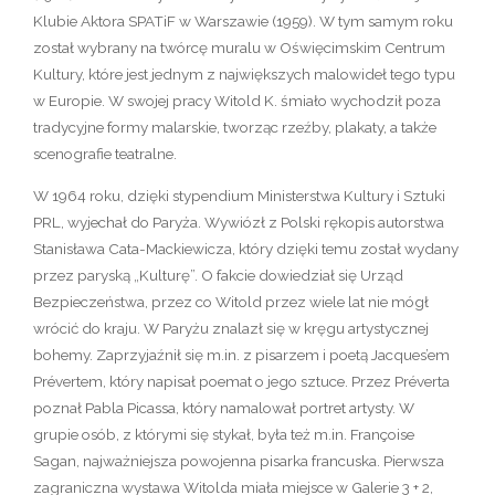
Klubie Aktora SPATiF w Warszawie (1959). W tym samym roku
został wybrany na twórcę muralu w Oświęcimskim Centrum
Kultury, które jest jednym z największych malowideł tego typu
w Europie. W swojej pracy Witold K. śmiało wychodził poza
tradycyjne formy malarskie, tworząc rzeźby, plakaty, a także
scenografie teatralne.
W 1964 roku, dzięki stypendium Ministerstwa Kultury i Sztuki
PRL, wyjechał do Paryża. Wywiózł z Polski rękopis autorstwa
Stanisława Cata-Mackiewicza, który dzięki temu został wydany
przez paryską „Kulturę”. O fakcie dowiedział się Urząd
Bezpieczeństwa, przez co Witold przez wiele lat nie mógł
wrócić do kraju. W Paryżu znalazł się w kręgu artystycznej
bohemy. Zaprzyjaźnił się m.in. z pisarzem i poetą Jacques’em
Prévertem, który napisał poemat o jego sztuce. Przez Préverta
poznał Pabla Picassa, który namalował portret artysty. W
grupie osób, z którymi się stykał, była też m.in. Françoise
Sagan, najważniejsza powojenna pisarka francuska. Pierwsza
zagraniczna wystawa Witolda miała miejsce w Galerie 3 + 2,