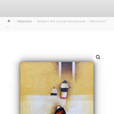
Strona
Malarstwo
Witold-K Wit Leszek Kaczanowski – Płótno 2007
główna
r.