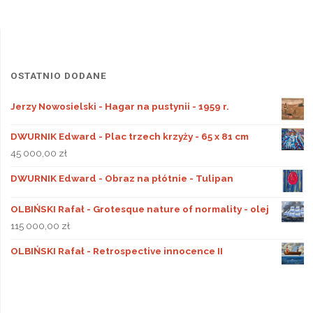
OSTATNIO DODANE
Jerzy Nowosielski - Hagar na pustynii - 1959 r.
DWURNIK Edward - Plac trzech krzyży - 65 x 81 cm
45 000,00
zł
DWURNIK Edward - Obraz na płótnie - Tulipan
OLBIŃSKI Rafał - Grotesque nature of normality - olej
115 000,00
zł
OLBIŃSKI Rafał - Retrospective innocence II