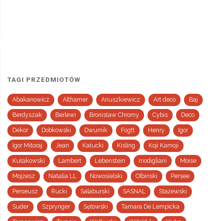
TAGI PRZEDMIOTÓW
Abakanowicz
Althamer
Anuszkiewicz
Art deco
Baj
Berdyszak
Berlewi
Bronisław Chromy
Cybis
Deco
Dekor
Dobkowski
Dwurnik
Fogtt
Henry
Igor
Igor Mitoraj
Jean
Kałucki
Kisling
Koji Kamoji
Kułakowski
Lambert
Lebenstein
modigliani
Moise
Mojżesz
Natalia LL
Nowosielski
Olbiński
Persee
Perseusz
Rucki
Salaburski
SASNAL
Stażewski
Suder
Szprynger
Sętowski
Tamara De Lempicka