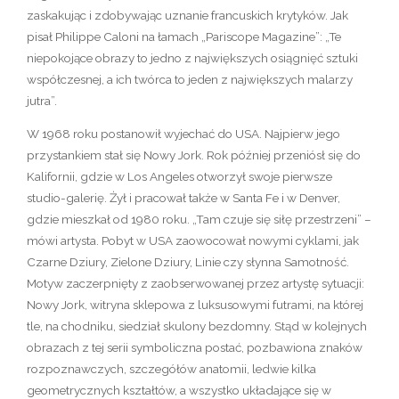
zaskakując i zdobywając uznanie francuskich krytyków. Jak
pisał Philippe Caloni na łamach „Pariscope Magazine”: „Te
niepokojące obrazy to jedno z największych osiągnięć sztuki
współczesnej, a ich twórca to jeden z największych malarzy
jutra”.
W 1968 roku postanowił wyjechać do USA. Najpierw jego
przystankiem stał się Nowy Jork. Rok później przeniósł się do
Kalifornii, gdzie w Los Angeles otworzył swoje pierwsze
studio-galerię. Żył i pracował także w Santa Fe i w Denver,
gdzie mieszkał od 1980 roku. „Tam czuje się siłę przestrzeni” –
mówi artysta. Pobyt w USA zaowocował nowymi cyklami, jak
Czarne Dziury, Zielone Dziury, Linie czy słynna Samotność.
Motyw zaczerpnięty z zaobserwowanej przez artystę sytuacji:
Nowy Jork, witryna sklepowa z luksusowymi futrami, na której
tle, na chodniku, siedział skulony bezdomny. Stąd w kolejnych
obrazach z tej serii symboliczna postać, pozbawiona znaków
rozpoznawczych, szczegółów anatomii, ledwie kilka
geometrycznych kształtów, a wszystko układające się w