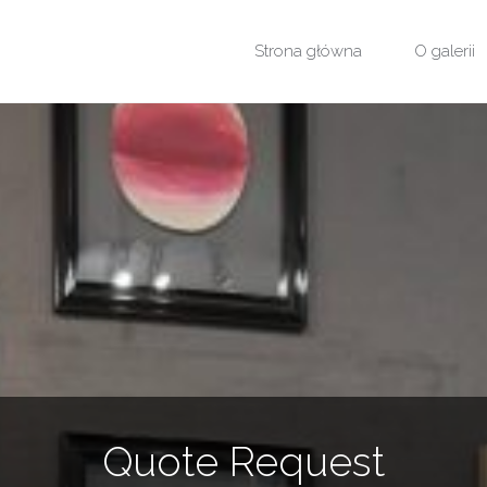
Przejdź
Strona główna
O galerii
do
treści
Quote Request