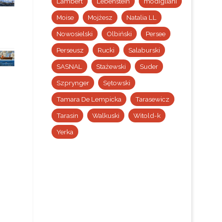
Lambert
Lebenstein
modigliani
Moise
Mojżesz
Natalia LL
Nowosielski
Olbiński
Persee
Perseusz
Rucki
Salaburski
SASNAL
Stażewski
Suder
Szprynger
Sętowski
Tamara De Lempicka
Tarasewicz
Tarasin
Walkuski
Witold-k
Yerka