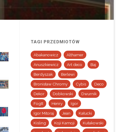
TAGI PRZEDMIOTÓW
Abakanowicz
Althamer
Anuszkiewicz
Art deco
Baj
Berdyszak
Berlewi
Bronisław Chromy
Cybis
Deco
Dekor
Dobkowski
Dwurnik
Fogtt
Henry
Igor
Igor Mitoraj
Jean
Kałucki
Kisling
Koji Kamoji
Kułakowski