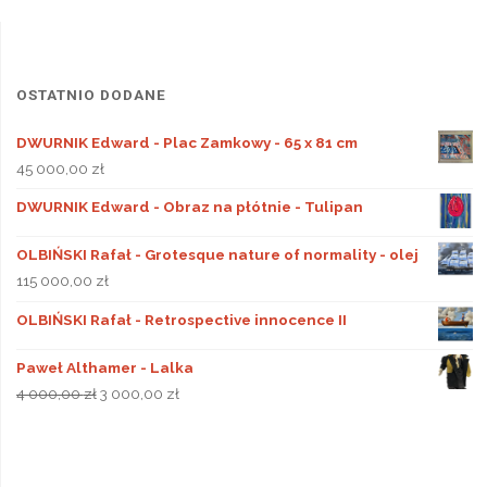
OSTATNIO DODANE
DWURNIK Edward - Plac Zamkowy - 65 x 81 cm
45 000,00
zł
DWURNIK Edward - Obraz na płótnie - Tulipan
OLBIŃSKI Rafał - Grotesque nature of normality - olej
115 000,00
zł
OLBIŃSKI Rafał - Retrospective innocence II
Paweł Althamer - Lalka
Pierwotna
Aktualna
4 000,00
zł
3 000,00
zł
cena
cena
wynosiła:
wynosi:
4
3