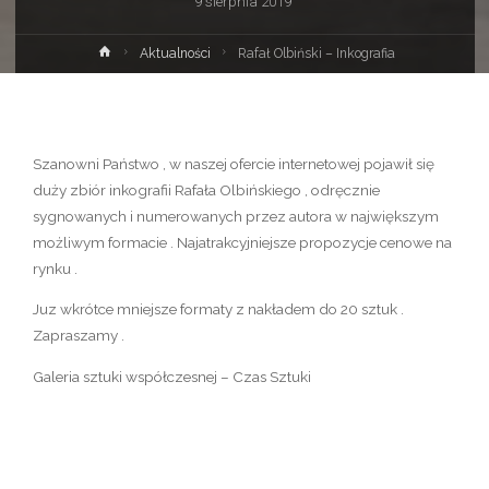
9 sierpnia 2019
Strona
Aktualności
Rafał Olbiński – Inkografia
główna
Szanowni Państwo , w naszej ofercie internetowej pojawił się
duży zbiór inkografii Rafała Olbińskiego , odręcznie
sygnowanych i numerowanych przez autora w największym
możliwym formacie . Najatrakcyjniejsze propozycje cenowe na
rynku .
Juz wkrótce mniejsze formaty z nakładem do 20 sztuk .
Zapraszamy .
Galeria sztuki współczesnej – Czas Sztuki