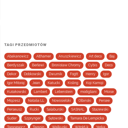
TAGI PRZEDMIOTÓW
Abakanowicz
Althamer
Anuszkiewicz
Art deco
Baj
Berdyszak
Berlewi
Bronisław Chromy
Cybis
Deco
Dekor
Dobkowski
Dwurnik
Fogtt
Henry
Igor
Igor Mitoraj
Jean
Kałucki
Kisling
Koji Kamoji
Kułakowski
Lambert
Lebenstein
modigliani
Moise
Mojżesz
Natalia LL
Nowosielski
Olbiński
Persee
Perseusz
Rucki
Salaburski
SASNAL
Stażewski
Suder
Szprynger
Sętowski
Tamara De Lempicka
Tarasewicz
Tarasin
Walkuski
Witold-k
Yerka