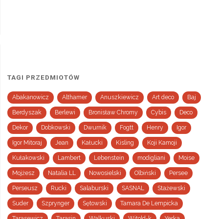
TAGI PRZEDMIOTÓW
Abakanowicz
Althamer
Anuszkiewicz
Art deco
Baj
Berdyszak
Berlewi
Bronisław Chromy
Cybis
Deco
Dekor
Dobkowski
Dwurnik
Fogtt
Henry
Igor
Igor Mitoraj
Jean
Kałucki
Kisling
Koji Kamoji
Kułakowski
Lambert
Lebenstein
modigliani
Moise
Mojżesz
Natalia LL
Nowosielski
Olbiński
Persee
Perseusz
Rucki
Salaburski
SASNAL
Stażewski
Suder
Szprynger
Sętowski
Tamara De Lempicka
Tarasewicz
Tarasin
Walkuski
Witold-k
Yerka