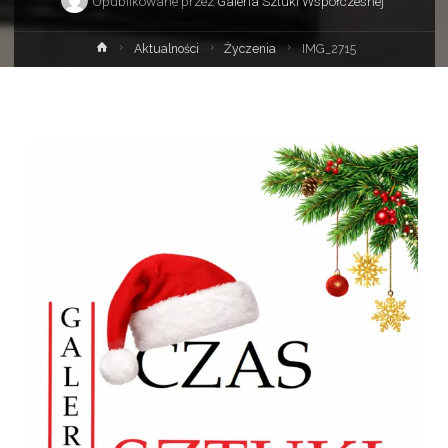
Opublikowane przez
Galeria Sztuki Współczesnej
Strona
Aktualności
Życzenia
IMG_2715
główna