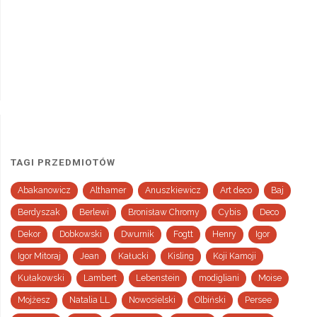
TAGI PRZEDMIOTÓW
Abakanowicz
Althamer
Anuszkiewicz
Art deco
Baj
Berdyszak
Berlewi
Bronisław Chromy
Cybis
Deco
Dekor
Dobkowski
Dwurnik
Fogtt
Henry
Igor
Igor Mitoraj
Jean
Kałucki
Kisling
Koji Kamoji
Kułakowski
Lambert
Lebenstein
modigliani
Moise
Mojżesz
Natalia LL
Nowosielski
Olbiński
Persee