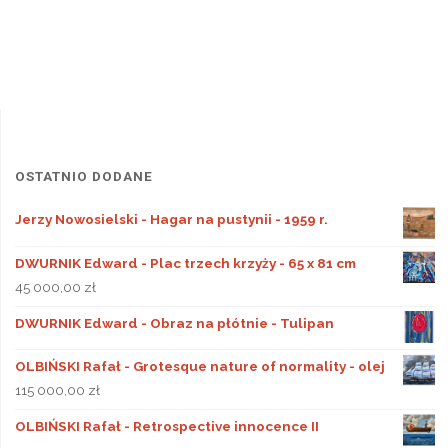
OSTATNIO DODANE
Jerzy Nowosielski - Hagar na pustynii - 1959 r.
DWURNIK Edward - Plac trzech krzyży - 65 x 81 cm
45 000,00
zł
DWURNIK Edward - Obraz na płótnie - Tulipan
OLBIŃSKI Rafał - Grotesque nature of normality - olej
115 000,00
zł
OLBIŃSKI Rafał - Retrospective innocence II