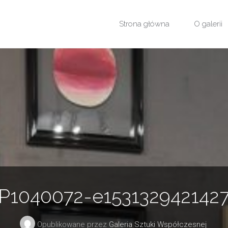
Przejdź
Strona główna
O galerii
do
treści
P1040072-e153132942142
Opublikowane przez
Galeria Sztuki Współczesnej