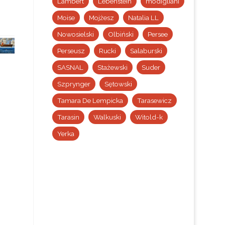
Lambert
Lebenstein
modigliani
Moise
Mojżesz
Natalia LL
Nowosielski
Olbiński
Persee
Perseusz
Rucki
Salaburski
SASNAL
Stażewski
Suder
Szprynger
Sętowski
Tamara De Lempicka
Tarasewicz
Tarasin
Walkuski
Witold-k
Yerka