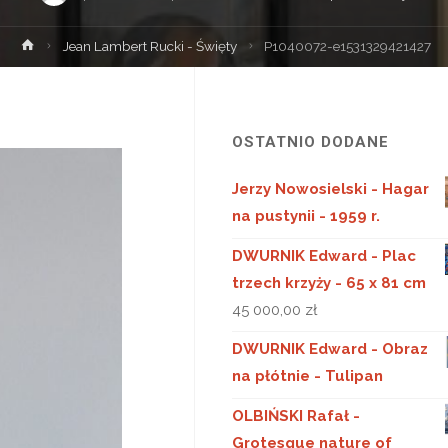
Strona
Jean Lambert Rucki - Święty
P1040072-e1531329421427
główna
OSTATNIO DODANE
Jerzy Nowosielski - Hagar
na pustynii - 1959 r.
DWURNIK Edward - Plac
trzech krzyży - 65 x 81 cm
45 000,00
zł
DWURNIK Edward - Obraz
na płótnie - Tulipan
OLBIŃSKI Rafał -
Grotesque nature of