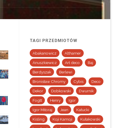
TAGI PRZEDMIOTÓW
Abakanowicz
Althamer
Anuszkiewicz
Art deco
Baj
Berdyszak
Berlewi
Bronisław Chromy
Cybis
Deco
Dekor
Dobkowski
Dwurnik
Fogtt
Henry
Igor
Igor Mitoraj
Jean
Kałucki
Kisling
Koji Kamoji
Kułakowski