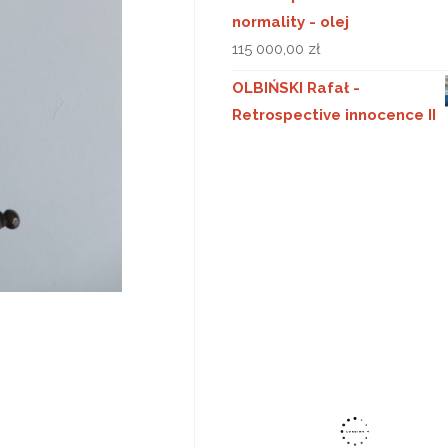
normality - olej
115 000,00
zł
OLBIŃSKI Rafał -
Retrospective innocence II