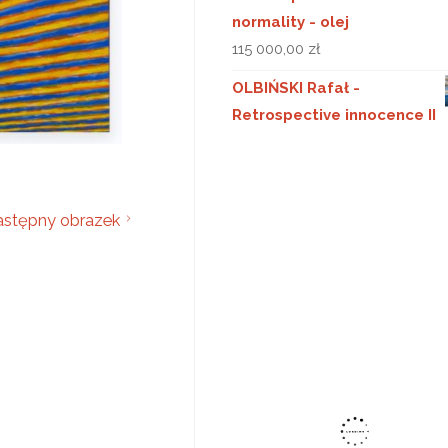
normality - olej
115 000,00
zł
OLBIŃSKI Rafał -
Retrospective innocence II
stępny obrazek