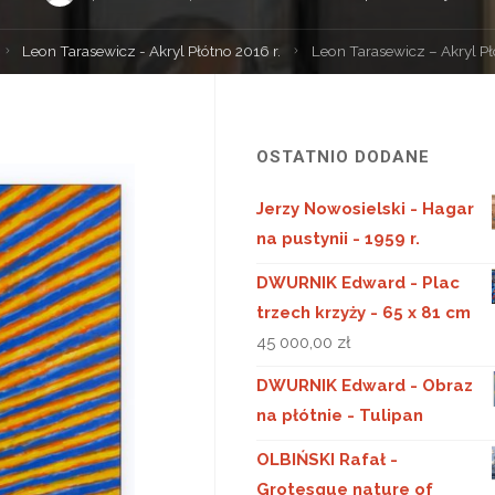
Strona
Leon Tarasewicz - Akryl Płótno 2016 r.
Leon Tarasewicz – Akryl P
główna
OSTATNIO DODANE
Jerzy Nowosielski - Hagar
na pustynii - 1959 r.
DWURNIK Edward - Plac
trzech krzyży - 65 x 81 cm
45 000,00
zł
DWURNIK Edward - Obraz
na płótnie - Tulipan
OLBIŃSKI Rafał -
Grotesque nature of