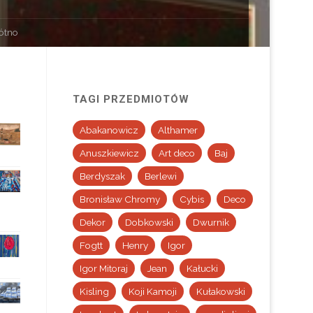
łótno
TAGI PRZEDMIOTÓW
Abakanowicz
Althamer
Anuszkiewicz
Art deco
Baj
Berdyszak
Berlewi
Bronisław Chromy
Cybis
Deco
Dekor
Dobkowski
Dwurnik
Fogtt
Henry
Igor
Igor Mitoraj
Jean
Kałucki
Kisling
Koji Kamoji
Kułakowski