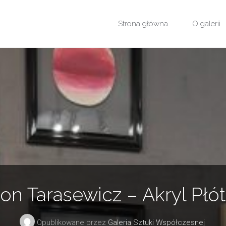
Przejdź
Strona główna
O galerii
do
treści
on Tarasewicz – Akryl Płó
Opublikowane przez
Galeria Sztuki Współczesnej