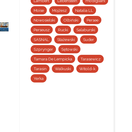
Lambert
Lebenstein
modigliani
Moise
Mojżesz
Natalia LL
Nowosielski
Olbiński
Persee
Perseusz
Rucki
Salaburski
SASNAL
Stażewski
Suder
Szprynger
Sętowski
Tamara De Lempicka
Tarasewicz
Tarasin
Walkuski
Witold-k
Yerka