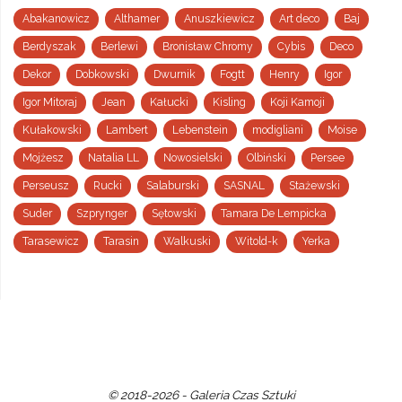
Abakanowicz
Althamer
Anuszkiewicz
Art deco
Baj
Berdyszak
Berlewi
Bronisław Chromy
Cybis
Deco
Dekor
Dobkowski
Dwurnik
Fogtt
Henry
Igor
Igor Mitoraj
Jean
Kałucki
Kisling
Koji Kamoji
Kułakowski
Lambert
Lebenstein
modigliani
Moise
Mojżesz
Natalia LL
Nowosielski
Olbiński
Persee
Perseusz
Rucki
Salaburski
SASNAL
Stażewski
Suder
Szprynger
Sętowski
Tamara De Lempicka
Tarasewicz
Tarasin
Walkuski
Witold-k
Yerka
© 2018-2026 - Galeria Czas Sztuki