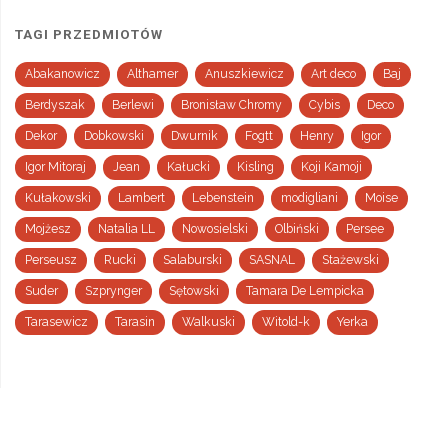
TAGI PRZEDMIOTÓW
Abakanowicz
Althamer
Anuszkiewicz
Art deco
Baj
Berdyszak
Berlewi
Bronisław Chromy
Cybis
Deco
Dekor
Dobkowski
Dwurnik
Fogtt
Henry
Igor
Igor Mitoraj
Jean
Kałucki
Kisling
Koji Kamoji
Kułakowski
Lambert
Lebenstein
modigliani
Moise
Mojżesz
Natalia LL
Nowosielski
Olbiński
Persee
Perseusz
Rucki
Salaburski
SASNAL
Stażewski
Suder
Szprynger
Sętowski
Tamara De Lempicka
Tarasewicz
Tarasin
Walkuski
Witold-k
Yerka