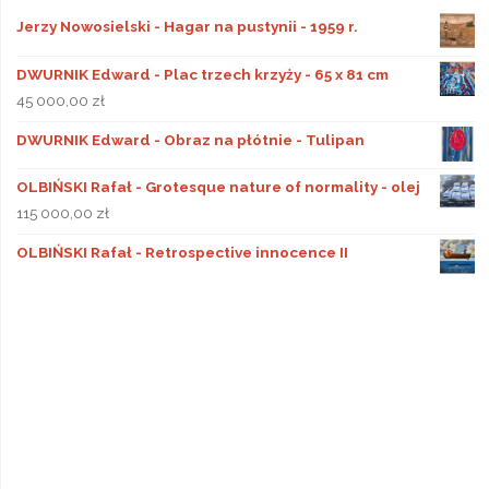
Jerzy Nowosielski - Hagar na pustynii - 1959 r.
DWURNIK Edward - Plac trzech krzyży - 65 x 81 cm
45 000,00
zł
DWURNIK Edward - Obraz na płótnie - Tulipan
OLBIŃSKI Rafał - Grotesque nature of normality - olej
115 000,00
zł
OLBIŃSKI Rafał - Retrospective innocence II