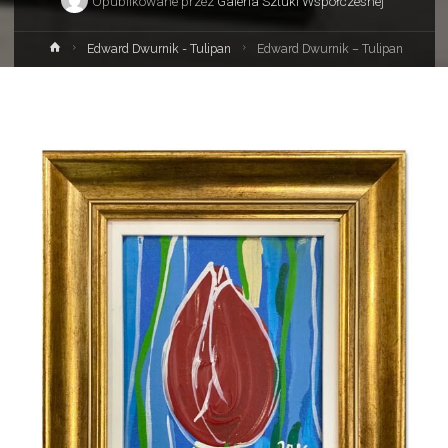
Opublikowane przez
Galeria Sztuki Współczesnej
Strona
Edward Dwurnik - Tulipan
Edward Dwurnik – Tulipan
główna