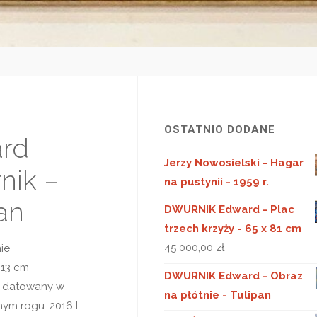
OSTATNIO DODANE
rd
Jerzy Nowosielski - Hagar
nik –
na pustynii - 1959 r.
an
DWURNIK Edward - Plac
trzech krzyży - 65 x 81 cm
45 000,00
zł
ie
×13 cm
DWURNIK Edward - Obraz
i datowany w
na płótnie - Tulipan
ym rogu: 2016 I