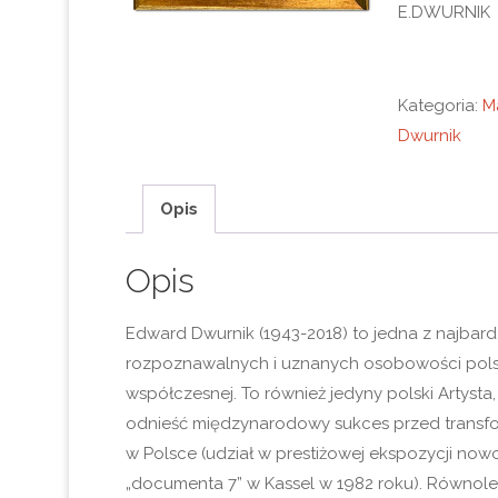
E.DWURNIK
Kategoria:
M
Dwurnik
Opis
Opis
Edward Dwurnik (1943-2018) to jedna z najbardz
rozpoznawalnych i uznanych osobowości polski
współczesnej. To również jedyny polski Artysta
odnieść międzynarodowy sukces przed transfo
w Polsce (udział w prestiżowej ekspozycji nowo
„documenta 7” w Kassel w 1982 roku). Równol