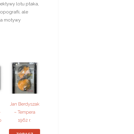
ektywy lotu ptaka,
opografii, ale
ca motywy
Jan Berdyszak
–
– Tempera
o
1962 r.
ZOBACZ