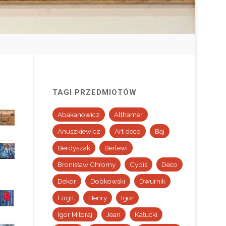
TAGI PRZEDMIOTÓW
Abakanowicz
Althamer
Anuszkiewicz
Art deco
Baj
Berdyszak
Berlewi
Bronisław Chromy
Cybis
Deco
Dekor
Dobkowski
Dwurnik
Fogtt
Henry
Igor
Igor Mitoraj
Jean
Kałucki