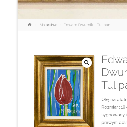
Strona
Malarstwo
Edward Dwurnik – Tulipan
główna
Edwa
Dwur
Tulip
Olej na płótn
Rozmiar : 18
sygnowany 
prawym doln