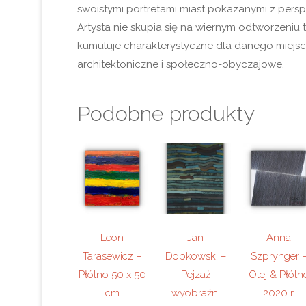
swoistymi portretami miast pokazanymi z persp
Artysta nie skupia się na wiernym odtworzeniu t
kumuluje charakterystyczne dla danego miejs
architektoniczne i społeczno-obyczajowe.
Podobne produkty
Leon
Jan
Anna
Tarasewicz –
Dobkowski –
Szprynger 
Płótno 50 x 50
Pejzaż
Olej & Płótn
cm
wyobraźni
2020 r.