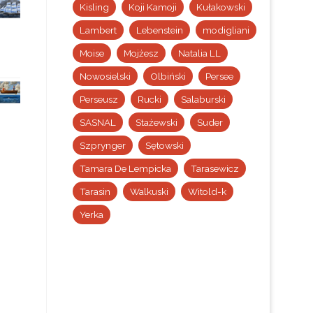
Kisling
Koji Kamoji
Kułakowski
Lambert
Lebenstein
modigliani
Moise
Mojżesz
Natalia LL
Nowosielski
Olbiński
Persee
Perseusz
Rucki
Salaburski
SASNAL
Stażewski
Suder
Szprynger
Sętowski
Tamara De Lempicka
Tarasewicz
Tarasin
Walkuski
Witold-k
Yerka