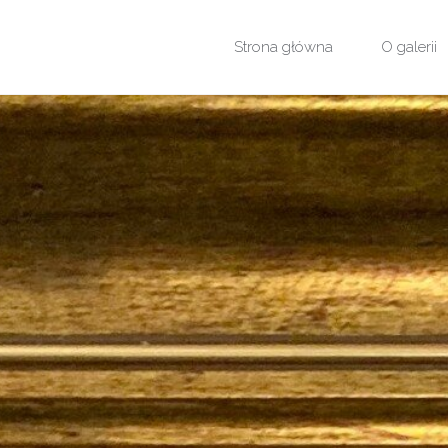
Przejdź
Strona główna
O galerii
do
treści