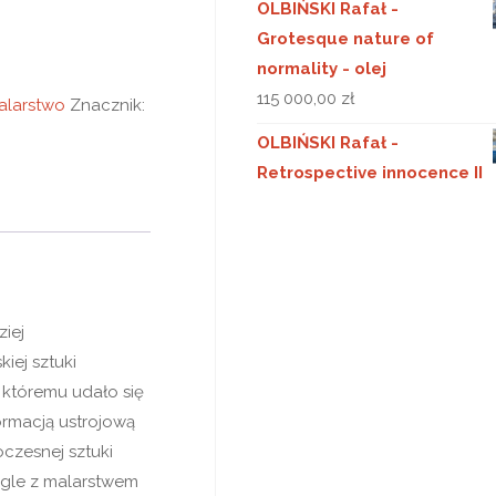
OLBIŃSKI Rafał -
Grotesque nature of
normality - olej
115 000,00
zł
alarstwo
Znacznik:
OLBIŃSKI Rafał -
Retrospective innocence II
iej
ej sztuki
, któremu udało się
rmacją ustrojową
czesnej sztuki
egle z malarstwem