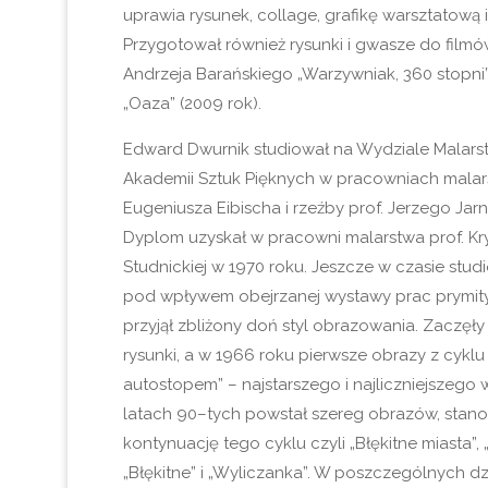
uprawia rysunek, collage, grafikę warsztatową 
Przygotował również rysunki i gwasze do fil
Andrzeja Barańskiego „Warzywniak, 360 stopni”
„Oaza” (2009 rok).
Edward Dwurnik studiował na Wydziale Malars
Akademii Sztuk Pięknych w pracowniach malars
Eugeniusza Eibischa i rzeźby prof. Jerzego Jar
Dyplom uzyskał w pracowni malarstwa prof. Kr
Studnickiej w 1970 roku. Jeszcze w czasie stud
pod wpływem obejrzanej wystawy prac prymityw
przyjął zbliżony doń styl obrazowania. Zaczę
rysunki, a w 1966 roku pierwsze obrazy z cyklu
autostopem” – najstarszego i najliczniejszego
latach 90–tych powstał szereg obrazów, stan
kontynuację tego cyklu czyli „Błękitne miasta”, 
„Błękitne” i „Wyliczanka”. W poszczególnych d