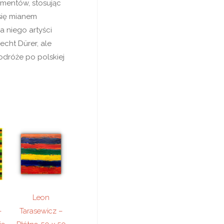
ementów, stosując
 się mianem
a niego artyści
echt Dürer, ale
odróże po polskiej
Leon
–
Tarasewicz –