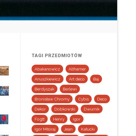
TAGI PRZEDMIOTÓW
Abakanowicz
Althamer
Anuszkiewicz
Art deco
Baj
Berdyszak
Berlewi
Bronisław Chromy
Cybis
Deco
Dekor
Dobkowski
Dwurnik
Fogtt
Henry
Igor
Igor Mitoraj
Jean
Kałucki