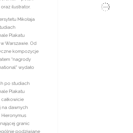
oraz ilustrator.
rsytetu Mikołaja
tudiach
nale Plakatu
z w Warszawie. Od
styczne kompozycje
reatem “nagrody
national” wydało
ch po studiach
nale Plakatu
 całkowicie
ej na dawnych
, Hieronymus
nającej granic
ególnie podziwiane