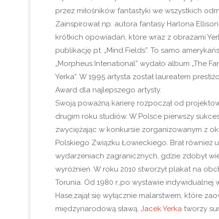
przez miłośników fantastyki we wszystkich od
Zainspirował np. autora fantasy Harlona Elliso
krótkich opowiadań, które wraz z obrazami Yerki
publikację pt. „Mind Fields”. To samo ameryka
„Morpheus Intenational” wydało album „The Fant
Yerka”. W 1995 artysta został laureatem presti
Award dla najlepszego artysty.
Swoją poważną karierę rozpoczął od projekto
drugim roku studiów. W Polsce pierwszy sukces
zwyciężając w konkursie zorganizowanym z oka
Polskiego Związku Łowieckiego. Brał również u
wydarzeniach zagranicznych, gdzie zdobył wie
wyróżnień. W roku 2010 stworzył plakat na obc
Torunia. Od 1980 r.,po wystawie indywidualnej w
Hase,zajął się wyłącznie malarstwem, które z
międzynarodową sławą.
Jacek Yerka
tworzy sur