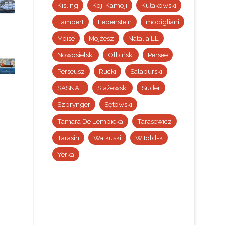
Kisling
Koji Kamoji
Kułakowski
Lambert
Lebenstein
modigliani
Moise
Mojżesz
Natalia LL
Nowosielski
Olbiński
Persee
Perseusz
Rucki
Salaburski
SASNAL
Stażewski
Suder
Szprynger
Sętowski
Tamara De Lempicka
Tarasewicz
Tarasin
Walkuski
Witold-k
Yerka