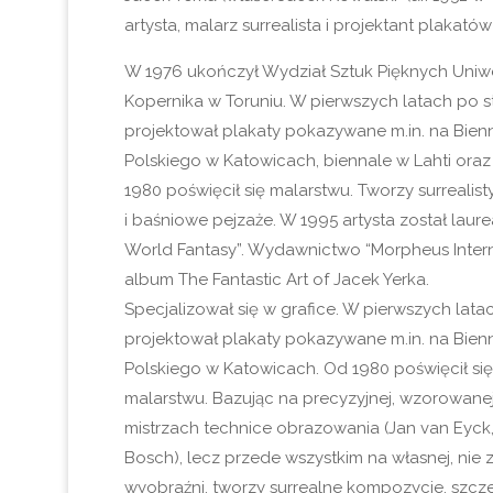
artysta, malarz surrealista i projektant plakatów 
W 1976 ukończył Wydział Sztuk Pięknych Uniwe
Kopernika w Toruniu. W pierwszych latach po s
projektował plakaty pokazywane m.in. na Bien
Polskiego w Katowicach, biennale w Lahti ora
1980 poświęcił się malarstwu. Tworzy surreali
i baśniowe pejzaże. W 1995 artysta został lau
World Fantasy”. Wydawnictwo “Morpheus Inter
album The Fantastic Art of Jacek Yerka.
Specjalizował się w grafice. W pierwszych lata
projektował plakaty pokazywane m.in. na Bien
Polskiego w Katowicach. Od 1980 poświęcił się
malarstwu. Bazując na precyzyjnej, wzorowan
mistrzach technice obrazowania (Jan van Eyck
Bosch), lecz przede wszystkim na własnej, nie z
wyobraźni, tworzy surrealne kompozycje, szcz