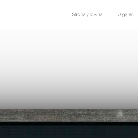
Przejdź
Strona główna
O galerii
do
treści