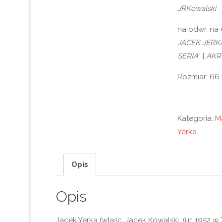
JRKowalski
na odwr. na d
JACEK JERK
SERIA
“ |
AKR
Rozmiar: 66
Kategoria:
M
Yerka
Opis
Opis
Jacek Yerka (właśc. Jacek Kowalski (ur. 1952 w 