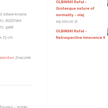
OLBIŃSKI Rafał -
Grotesque nature of
. listwie krosna:
normality - olej
A
|
„RÓŻOWA
115 000,00
zł
YL 1988
OLBIŃSKI Rafał -
 x 73 cm
Retrospective innocence II
alarstwo
Znacznik:
Toruniu) – polski