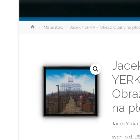
Strona
Malarstwo
Jacek YERKA – Obraz Olejny na płót
główna
Jace
YERK
Obra
na pł
Jacek Yerka 
sygn. p.d.:
J