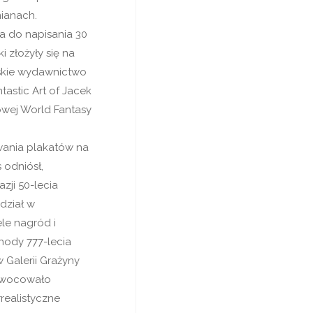
mianach.
na do napisania 30
 złożyły się na
ńskie wydawnictwo
astic Art of Jacek
żowej World Fantasy
wania plakatów na
 odniósł,
zji 50-lecia
dział w
le nagród i
hody 777-lecia
 Galerii Grażyny
aowocowało
realistyczne