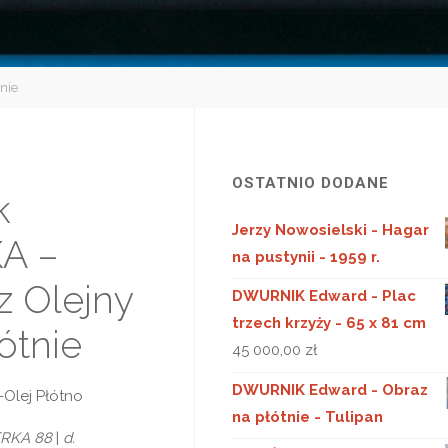
nie
OSTATNIO DODANE
k
Jerzy Nowosielski - Hagar
A –
na pustynii - 1959 r.
z Olejny
DWURNIK Edward - Plac
trzech krzyży - 65 x 81 cm
ótnie
45 000,00
zł
DWURNIK Edward - Obraz
-Olej Płótno
na płótnie - Tulipan
ERKA 88
|
d.