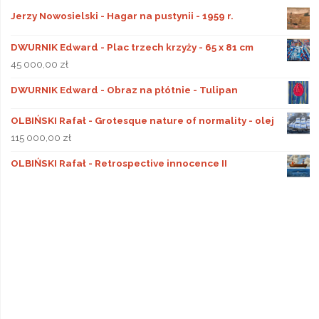
Jerzy Nowosielski - Hagar na pustynii - 1959 r.
DWURNIK Edward - Plac trzech krzyży - 65 x 81 cm
45 000,00
zł
DWURNIK Edward - Obraz na płótnie - Tulipan
OLBIŃSKI Rafał - Grotesque nature of normality - olej
115 000,00
zł
OLBIŃSKI Rafał - Retrospective innocence II