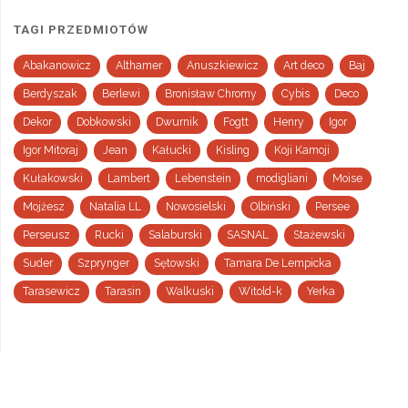
TAGI PRZEDMIOTÓW
Abakanowicz
Althamer
Anuszkiewicz
Art deco
Baj
Berdyszak
Berlewi
Bronisław Chromy
Cybis
Deco
Dekor
Dobkowski
Dwurnik
Fogtt
Henry
Igor
Igor Mitoraj
Jean
Kałucki
Kisling
Koji Kamoji
Kułakowski
Lambert
Lebenstein
modigliani
Moise
Mojżesz
Natalia LL
Nowosielski
Olbiński
Persee
Perseusz
Rucki
Salaburski
SASNAL
Stażewski
Suder
Szprynger
Sętowski
Tamara De Lempicka
Tarasewicz
Tarasin
Walkuski
Witold-k
Yerka