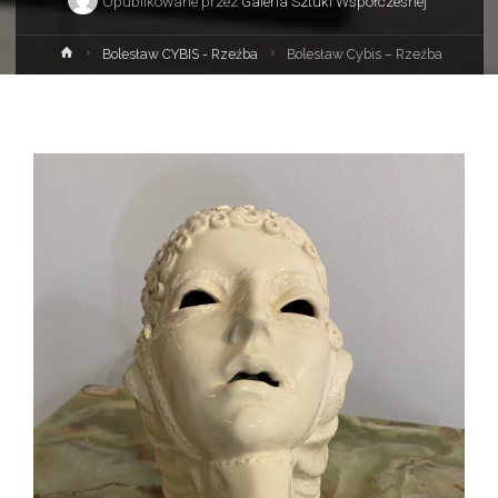
Opublikowane przez
Galeria Sztuki Współczesnej
Strona
Bolesław CYBIS - Rzeźba
Bolesław Cybis – Rzeźba
główna