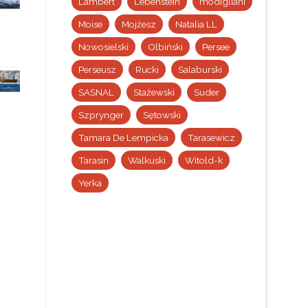
Lambert
Lebenstein
modigliani
Moise
Mojżesz
Natalia LL
Nowosielski
Olbiński
Persee
Perseusz
Rucki
Salaburski
SASNAL
Stażewski
Suder
Szprynger
Sętowski
Tamara De Lempicka
Tarasewicz
Tarasin
Walkuski
Witold-k
Yerka