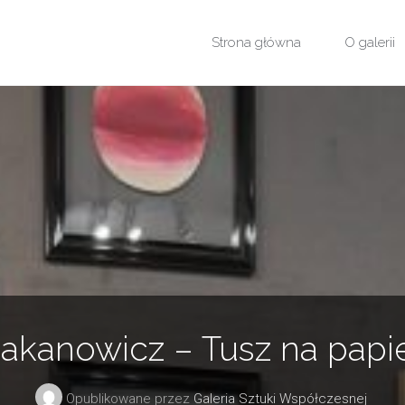
Przejdź
Strona główna
O galerii
do
treści
kanowicz – Tusz na papi
Opublikowane przez
Galeria Sztuki Współczesnej