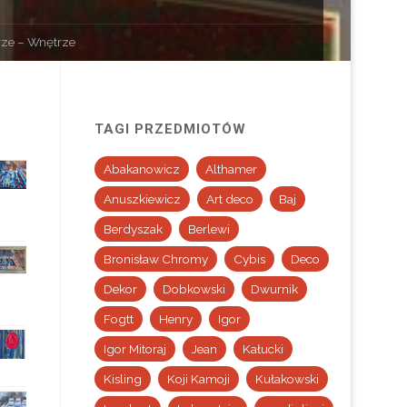
rze – Wnętrze
TAGI PRZEDMIOTÓW
Abakanowicz
Althamer
Anuszkiewicz
Art deco
Baj
Berdyszak
Berlewi
Bronisław Chromy
Cybis
Deco
Dekor
Dobkowski
Dwurnik
Fogtt
Henry
Igor
Igor Mitoraj
Jean
Kałucki
Kisling
Koji Kamoji
Kułakowski