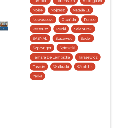
Lambert
Lebenstein
modigliani
Moise
Mojżesz
Natalia LL
Nowosielski
Olbiński
Persee
Perseusz
Rucki
Salaburski
SASNAL
Stażewski
Suder
Szprynger
Sętowski
Tamara De Lempicka
Tarasewicz
Tarasin
Walkuski
Witold-k
Yerka