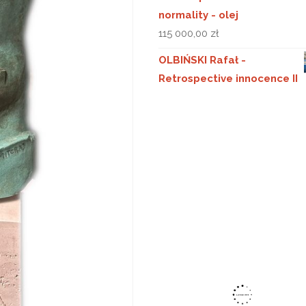
normality - olej
115 000,00
zł
OLBIŃSKI Rafał -
Retrospective innocence II