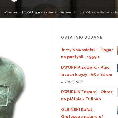
trona
Rzeźba MITORAJ Igor - Perseusz | Persee
Igor Mitoraj – Perseusz P
łówna
OSTATNIO DODANE
Jerzy Nowosielski - Hagar
na pustynii - 1959 r.
DWURNIK Edward - Plac
trzech krzyży - 65 x 81 cm
45 000,00
zł
DWURNIK Edward - Obraz
na płótnie - Tulipan
OLBIŃSKI Rafał -
Grotesque nature of