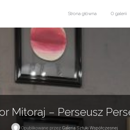
Przejdź
Strona główna
O galerii
do
treści
or Mitoraj – Perseusz Per
Opublikowane przez
Galeria Sztuki Współczesnej