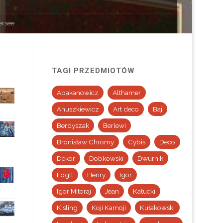
ersee
TAGI PRZEDMIOTÓW
Abakanowicz
Althamer
Anuszkiewicz
Art deco
Baj
Berdyszak
Berlewi
Bronisław Chromy
Cybis
Deco
Dekor
Dobkowski
Dwurnik
Fogtt
Henry
Igor
Igor Mitoraj
Jean
Kałucki
Kisling
Koji Kamoji
Kułakowski