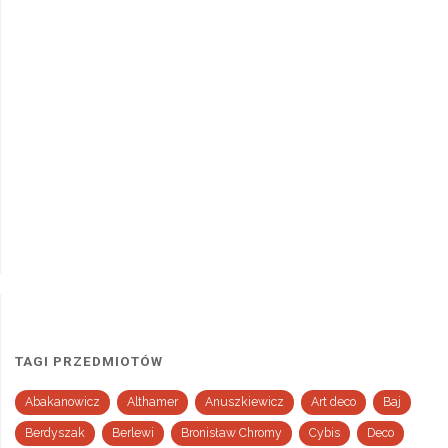
TAGI PRZEDMIOTÓW
Abakanowicz
Althamer
Anuszkiewicz
Art deco
Baj
Berdyszak
Berlewi
Bronisław Chromy
Cybis
Deco