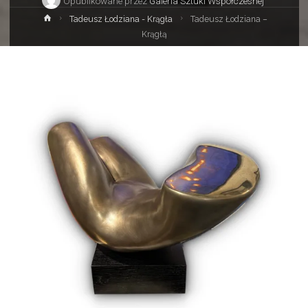
Opublikowane przez
Galeria Sztuki Współczesnej
Strona
Tadeusz Łodziana - Krągła
Tadeusz Łodziana –
główna
Krągłą