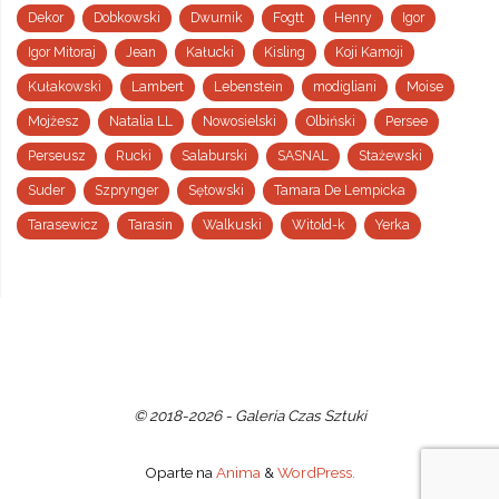
Dekor
Dobkowski
Dwurnik
Fogtt
Henry
Igor
Igor Mitoraj
Jean
Kałucki
Kisling
Koji Kamoji
Kułakowski
Lambert
Lebenstein
modigliani
Moise
Mojżesz
Natalia LL
Nowosielski
Olbiński
Persee
Perseusz
Rucki
Salaburski
SASNAL
Stażewski
Suder
Szprynger
Sętowski
Tamara De Lempicka
Tarasewicz
Tarasin
Walkuski
Witold-k
Yerka
© 2018-2026 - Galeria Czas Sztuki
Oparte na
Anima
&
WordPress.