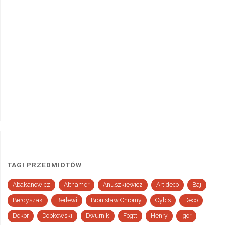
TAGI PRZEDMIOTÓW
Abakanowicz
Althamer
Anuszkiewicz
Art deco
Baj
Berdyszak
Berlewi
Bronisław Chromy
Cybis
Deco
Dekor
Dobkowski
Dwurnik
Fogtt
Henry
Igor