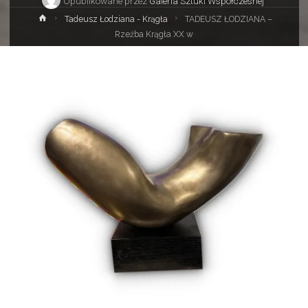
Opublikowane przez
Galeria Sztuki Współczesnej
Strona
Tadeusz Łodziana - Krągła
TADEUSZ ŁODZIANA –
główna
Rzeźba Krągła XX w