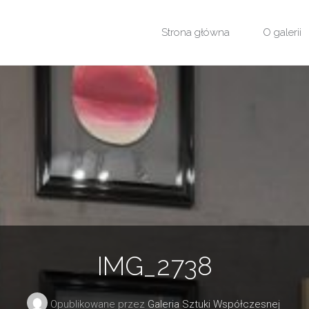
Przejdź
Strona główna
O galerii
do
treści
IMG_2738
Opublikowane przez
Galeria Sztuki Współczesnej