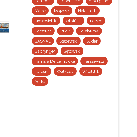
Lambert
Lebenstein
modigliani
Moise
Mojżesz
Natalia LL
Nowosielski
Olbiński
Persee
Perseusz
Rucki
Salaburski
SASNAL
Stażewski
Suder
Szprynger
Sętowski
Tamara De Lempicka
Tarasewicz
Tarasin
Walkuski
Witold-k
Yerka