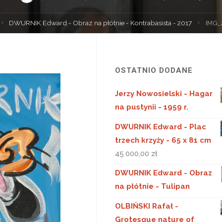
trona
DWURNIK Edward - Obraz na płótnie - Kontrabasista - 2017
IMG_
główna
OSTATNIO DODANE
Jerzy Nowosielski - Hagar
na pustynii - 1959 r.
DWURNIK Edward - Plac
trzech krzyży - 65 x 81 cm
45 000,00
zł
DWURNIK Edward - Obraz
na płótnie - Tulipan
OLBIŃSKI Rafał -
Grotesque nature of