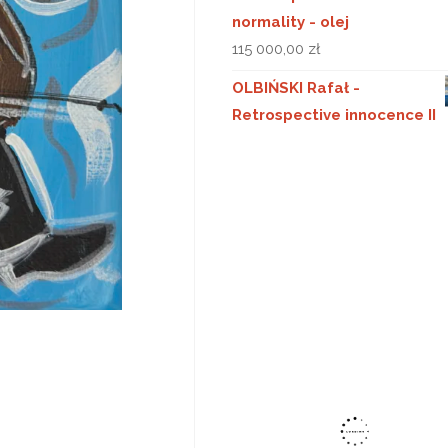
normality - olej
115 000,00
zł
OLBIŃSKI Rafał -
Retrospective innocence II