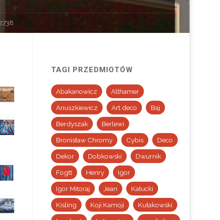
2738
TAGI PRZEDMIOTÓW
Abakanowicz
Althamer
Anuszkiewicz
Art deco
Baj
Berdyszak
Berlewi
Bronisław Chromy
Cybis
Deco
Dekor
Dobkowski
Dwurnik
Fogtt
Henry
Igor
Igor Mitoraj
Jean
Kałucki
Kisling
Koji Kamoji
Kułakowski