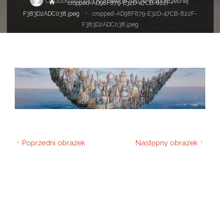
Opublikowane przez
Galeria Sztuki Współczesnej
Strona
cropped-AD98F879-E32D-47CB-822F-
główna
F383D2ADC038.jpeg
cropped-AD98F879-E32D-47CB-822F-
F383D2ADC038.jpeg
Poprzedni obrazek
Następny obrazek