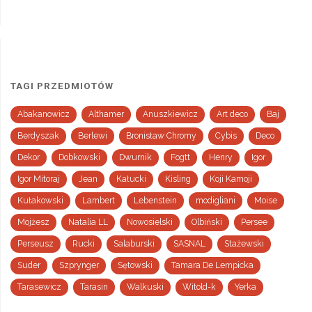
TAGI PRZEDMIOTÓW
Abakanowicz
Althamer
Anuszkiewicz
Art deco
Baj
Berdyszak
Berlewi
Bronisław Chromy
Cybis
Deco
Dekor
Dobkowski
Dwurnik
Fogtt
Henry
Igor
Igor Mitoraj
Jean
Kałucki
Kisling
Koji Kamoji
Kułakowski
Lambert
Lebenstein
modigliani
Moise
Mojżesz
Natalia LL
Nowosielski
Olbiński
Persee
Perseusz
Rucki
Salaburski
SASNAL
Stażewski
Suder
Szprynger
Sętowski
Tamara De Lempicka
Tarasewicz
Tarasin
Walkuski
Witold-k
Yerka