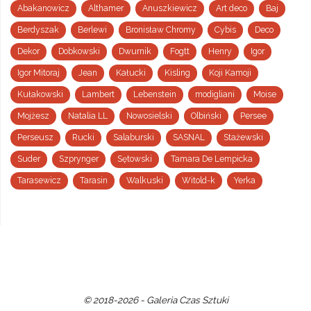
Abakanowicz
Althamer
Anuszkiewicz
Art deco
Baj
Berdyszak
Berlewi
Bronisław Chromy
Cybis
Deco
Dekor
Dobkowski
Dwurnik
Fogtt
Henry
Igor
Igor Mitoraj
Jean
Kałucki
Kisling
Koji Kamoji
Kułakowski
Lambert
Lebenstein
modigliani
Moise
Mojżesz
Natalia LL
Nowosielski
Olbiński
Persee
Perseusz
Rucki
Salaburski
SASNAL
Stażewski
Suder
Szprynger
Sętowski
Tamara De Lempicka
Tarasewicz
Tarasin
Walkuski
Witold-k
Yerka
© 2018-2026 - Galeria Czas Sztuki