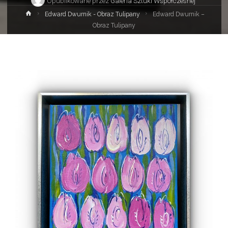
Opublikowane przez
Galeria Sztuki Współczesnej
Strona
Edward Dwurnik - Obraz Tulipany
Edward Dwurnik –
główna
Obraz Tulipany