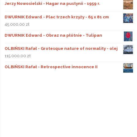
Jerzy Nowosielski - Hagar na pustynii - 1959 r.
DWURNIK Edward - Plac trzech krzyży - 65 x 81 cm
45 000,00
zł
DWURNIK Edward - Obraz na płótnie - Tulipan
OLBIŃSKI Rafał - Grotesque nature of normality - olej
115 000,00
zł
OLBIŃSKI Rafał - Retrospective innocence II