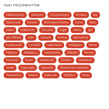
TAGI PRZEDMIOTÓW
Abakanowicz
Althamer
Anuszkiewicz
Art deco
Baj
Berdyszak
Berlewi
Bronisław Chromy
Cybis
Deco
Dekor
Dobkowski
Dwurnik
Fogtt
Henry
Igor
Igor Mitoraj
Jean
Kałucki
Kisling
Koji Kamoji
Kułakowski
Lambert
Lebenstein
modigliani
Moise
Mojżesz
Natalia LL
Nowosielski
Olbiński
Persee
Perseusz
Rucki
Salaburski
SASNAL
Stażewski
Suder
Szprynger
Sętowski
Tamara De Lempicka
Tarasewicz
Tarasin
Walkuski
Witold-k
Yerka