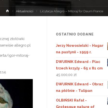
Strona
Aktualności
Licytacja Allegro – Mitoraj for Daum France
główna
OSTATNIO DODANE
cznej złotówki
erwisie allegro.pl
Jerzy Nowosielski - Hagar
na pustynii - 1959 r.
erta/igor-mitoraj-
DWURNIK Edward - Plac
trzech krzyży - 65 x 81 cm
:14.
45 000,00
zł
DWURNIK Edward - Obraz
na płótnie - Tulipan
OLBIŃSKI Rafał -
Grotesque nature of