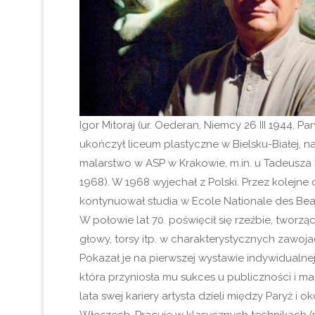
Igor Mitoraj (ur. Oederan, Niemcy 26 III 1944, Par
ukończył liceum plastyczne w Bielsku-Białej, n
malarstwo w ASP w Krakowie, m.in. u Tadeusza 
1968). W 1968 wyjechał z Polski. Przez kolejne 
kontynuował studia w Ecole Nationale des Bea
W połowie lat 70. poświęcił się rzeźbie, tworz
głowy, torsy itp. w charakterystycznych zawoj
Pokazał je na pierwszej wystawie indywidualne
która przyniosła mu sukces u publiczności i m
lata swej kariery artysta dzieli między Paryż i o