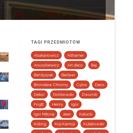
TAGI PRZEDMIOTÓW
Abakanowicz
Althamer
Anuszkiewicz
Art deco
Baj
Berdyszak
Berlewi
Bronisław Chromy
Cybis
Deco
Dekor
Dobkowski
Dwurnik
Fogtt
Henry
Igor
Igor Mitoraj
Jean
Kałucki
Kisling
Koji Kamoji
Kułakowski