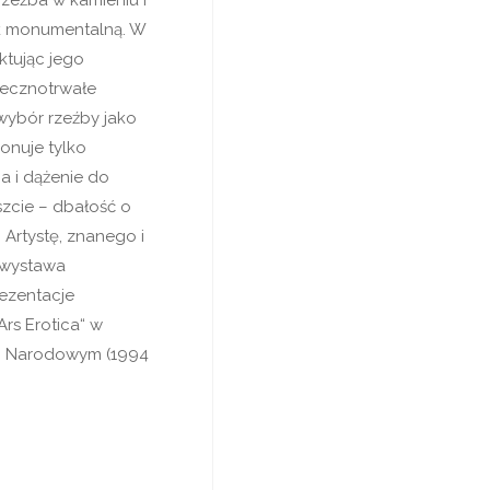
zeźba w kamieniu i
ak monumentalną. W
ktując jego
wiecznotrwałe
 wybór rzeźby jako
onuje tylko
a i dążenie do
szcie – dbałość o
 Artystę, znanego i
 wystawa
rezentacje
rs Erotica“ w
um Narodowym (1994