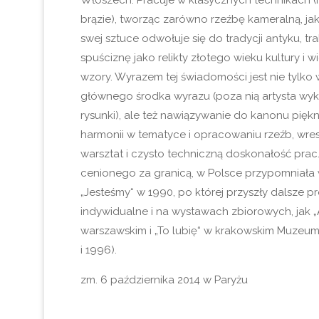
Włoszech. Pracuje w klasycznych technikach (r
brązie), tworząc zarówno rzeźbę kameralną, j
swej sztuce odwołuje się do tradycji antyku, tra
spuściznę jako relikty złotego wieku kultury i 
wzory. Wyrazem tej świadomości jest nie tylko
głównego środka wyrazu (poza nią artysta wyk
rysunki), ale też nawiązywanie do kanonu piękn
harmonii w tematyce i opracowaniu rzeźb, wre
warsztat i czysto techniczną doskonałość prac.
cenionego za granicą, w Polsce przypomniała
„Jesteśmy“ w 1990, po której przyszły dalsze p
indywidualne i na wystawach zbiorowych, jak „A
warszawskim i „To lubię“ w krakowskim Muze
i 1996).
zm. 6 października 2014 w Paryżu