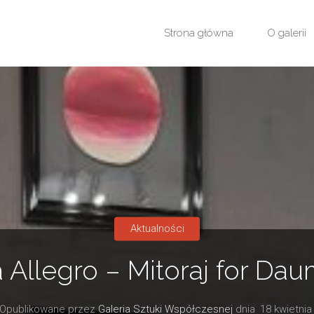
Przejdź
Strona główna
O galerii
do
treści
Aktualności
a Allegro – Mitoraj for Da
Opublikowane przez
Galeria Sztuki Współczesnej
dnia
18 kwietnia