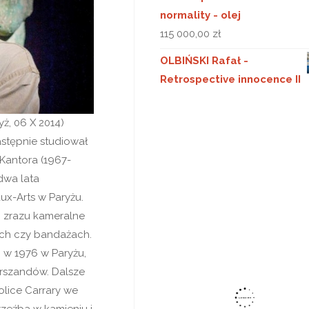
normality - olej
115 000,00
zł
OLBIŃSKI Rafał -
Retrospective innocence II
yż, 06 X 2014)
astępnie studiował
Kantora (1967-
dwa lata
ux-Arts w Paryżu.
ąc zrazu kameralne
ach czy bandażach.
j w 1976 w Paryżu,
arszandów. Dalsze
kolice Carrary we