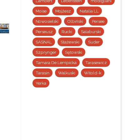
Lambert
Lebenstein
modigliani
Moise
Mojżesz
Natalia LL
Nowosielski
Olbiński
Persee
Perseusz
Rucki
Salaburski
SASNAL
Stażewski
Suder
Szprynger
Sętowski
Tamara De Lempicka
Tarasewicz
Tarasin
Walkuski
Witold-k
Yerka