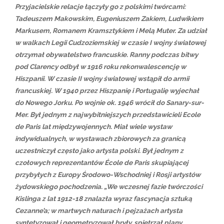
Przyjacielskie relacje łączyły go z polskimi twórcami:
Tadeuszem Makowskim, Eugeniuszem Zakiem, Ludwikiem
Markusem, Romanem Kramsztykiem i Melą Muter. Za udział
w walkach Legii Cudzoziemskiej w czasie I wojny światowej
otrzymał obywatelstwo francuskie. Ranny podczas bitwy
pod Clarency odbył w 1916 roku rekonwalescencję w
Hiszpanii. W czasie II wojny światowej wstąpił do armii
francuskiej. W 1940 przez Hiszpanię i Portugalię wyjechał
do Nowego Jorku. Po wojnie ok. 1946 wrócił do Sanary-sur-
Mer. Był jednym z najwybitniejszych przedstawicieli Ecole
de Paris lat międzywojennych. Miał wiele wystaw
indywidualnych, w wystawach zbiorowych za granicą
uczestniczył często jako artysta polski. Był jednym z
czołowych reprezentantów École de Paris skupiającej
przybyłych z Europy Środowo-Wschodniej i Rosji artystów
żydowskiego pochodzenia. „We wczesnej fazie twórczości
Kislinga z lat 1912-18 znalazła wyraz fascynacja sztuką
Cezanne’a; w martwych naturach i pejzażach artysta
syntetyzował i geometryzował bryły, spiętrzał plany