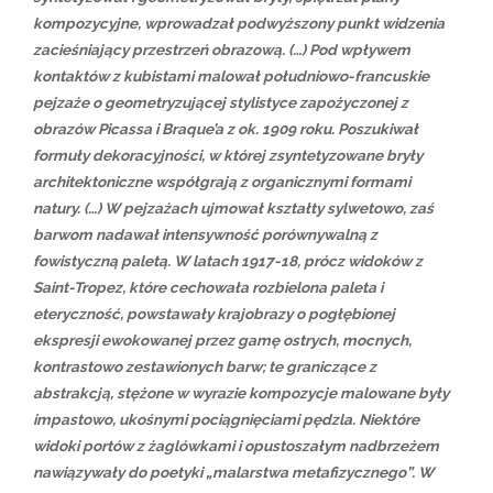
kompozycyjne, wprowadzał podwyższony punkt widzenia
zacieśniający przestrzeń obrazową. (…) Pod wpływem
kontaktów z kubistami malował południowo-francuskie
pejzaże o geometryzującej stylistyce zapożyczonej z
obrazów Picassa i Braque’a z ok. 1909 roku. Poszukiwał
formuły dekoracyjności, w której zsyntetyzowane bryły
architektoniczne współgrają z organicznymi formami
natury. (…) W pejzażach ujmował kształty sylwetowo, zaś
barwom nadawał intensywność porównywalną z
fowistyczną paletą. W latach 1917-18, prócz widoków z
Saint-Tropez, które cechowała rozbielona paleta i
eteryczność, powstawały krajobrazy o pogłębionej
ekspresji ewokowanej przez gamę ostrych, mocnych,
kontrastowo zestawionych barw; te graniczące z
abstrakcją, stężone w wyrazie kompozycje malowane były
impastowo, ukośnymi pociągnięciami pędzla. Niektóre
widoki portów z żaglówkami i opustoszałym nadbrzeżem
nawiązywały do poetyki „malarstwa metafizycznego”. W