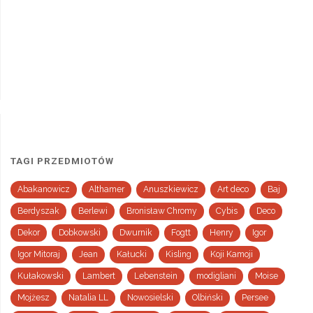
TAGI PRZEDMIOTÓW
Abakanowicz
Althamer
Anuszkiewicz
Art deco
Baj
Berdyszak
Berlewi
Bronisław Chromy
Cybis
Deco
Dekor
Dobkowski
Dwurnik
Fogtt
Henry
Igor
Igor Mitoraj
Jean
Kałucki
Kisling
Koji Kamoji
Kułakowski
Lambert
Lebenstein
modigliani
Moise
Mojżesz
Natalia LL
Nowosielski
Olbiński
Persee