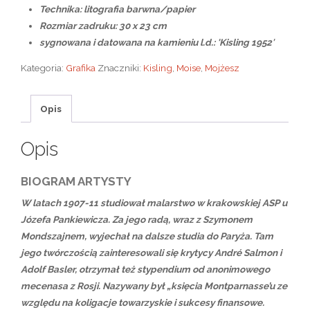
Technika: litografia barwna/papier
Rozmiar zadruku: 30 x 23 cm
sygnowana i datowana na kamieniu l.d.: 'Kisling 1952′
Kategoria:
Grafika
Znaczniki:
Kisling
,
Moise
,
Mojżesz
Opis
Opis
BIOGRAM ARTYSTY
W latach 1907-11 studiował malarstwo w krakowskiej ASP u
Józefa Pankiewicza. Za jego radą, wraz z Szymonem
Mondszajnem, wyjechał na dalsze studia do Paryża. Tam
jego twórczością zainteresowali się krytycy André Salmon i
Adolf Basler, otrzymał też stypendium od anonimowego
mecenasa z Rosji. Nazywany był „księcia Montparnasse’u ze
względu na koligacje towarzyskie i sukcesy finansowe.