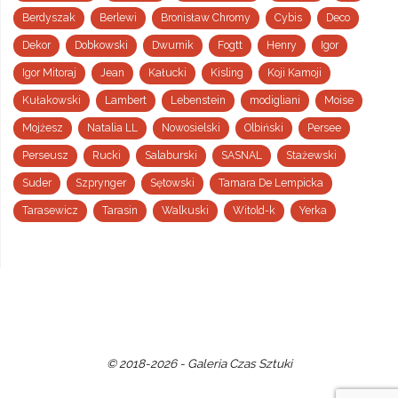
Berdyszak
Berlewi
Bronisław Chromy
Cybis
Deco
Dekor
Dobkowski
Dwurnik
Fogtt
Henry
Igor
Igor Mitoraj
Jean
Kałucki
Kisling
Koji Kamoji
Kułakowski
Lambert
Lebenstein
modigliani
Moise
Mojżesz
Natalia LL
Nowosielski
Olbiński
Persee
Perseusz
Rucki
Salaburski
SASNAL
Stażewski
Suder
Szprynger
Sętowski
Tamara De Lempicka
Tarasewicz
Tarasin
Walkuski
Witold-k
Yerka
© 2018-2026 - Galeria Czas Sztuki