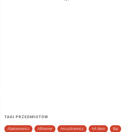
TAGI PRZEDMIOTÓW
Abakanowicz
Althamer
Anuszkiewicz
Art deco
Baj