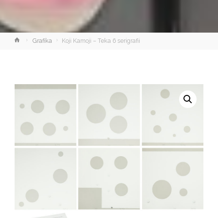
Strona
Grafika
Koji Kamoji – Teka 6 serigrafii
główna