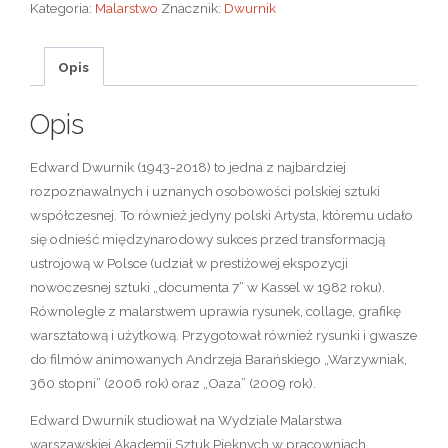
Kategoria:
Malarstwo
Znacznik:
Dwurnik
Opis
Opis
Edward Dwurnik (1943-2018) to jedna z najbardziej
rozpoznawalnych i uznanych osobowości polskiej sztuki
współczesnej. To również jedyny polski Artysta, któremu udało
się odnieść międzynarodowy sukces przed transformacją
ustrojową w Polsce (udział w prestiżowej ekspozycji
nowoczesnej sztuki „documenta 7” w Kassel w 1982 roku).
Równolegle z malarstwem uprawia rysunek, collage, grafikę
warsztatową i użytkową. Przygotował również rysunki i gwasze
do filmów animowanych Andrzeja Barańskiego „Warzywniak,
360 stopni” (2006 rok) oraz „Oaza” (2009 rok).
Edward Dwurnik studiował na Wydziale Malarstwa
warszawskiej Akademii Sztuk Pięknych w pracowniach