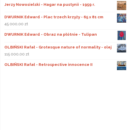
Jerzy Nowosielski - Hagar na pustynii - 1959 r.
DWURNIK Edward - Plac trzech krzyży - 65 x 81 cm
45 000,00
zł
DWURNIK Edward - Obraz na płótnie - Tulipan
OLBIŃSKI Rafał - Grotesque nature of normality - olej
115 000,00
zł
OLBIŃSKI Rafał - Retrospective innocence II