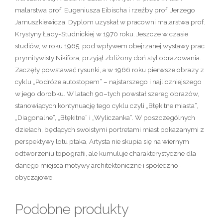
malarstwa prof. Eugeniusza Eibischa i rzeźby prof. Jerzego
Jarnuszkiewicza. Dyplom uzyskał w pracowni malarstwa prof.
Krystyny Łady-Studnickiej w 1970 roku. Jeszcze w czasie
studiów, w roku 1965, pod wpływem obejrzanej wystawy prac
prymitywisty Nikifora, przyjął zbliżony doń styl obrazowania.
Zaczęły powstawać rysunki, a w 1966 roku pierwsze obrazy z
cyklu „Podróże autostopem” – najstarszego i najliczniejszego
w jego dorobku. W latach 90–tych powstał szereg obrazów,
stanowiących kontynuację tego cyklu czyli „Błękitne miasta”,
„Diagonalne”, „Błękitne” i „Wyliczanka”. W poszczególnych
dziełach, będących swoistymi portretami miast pokazanymi z
perspektywy lotu ptaka, Artysta nie skupia się na wiernym
odtworzeniu topografii, ale kumuluje charakterystyczne dla
danego miejsca motywy architektoniczne i społeczno-
obyczajowe.
Podobne produkty