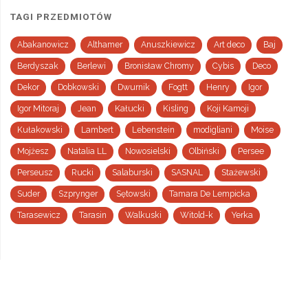
TAGI PRZEDMIOTÓW
Abakanowicz
Althamer
Anuszkiewicz
Art deco
Baj
Berdyszak
Berlewi
Bronisław Chromy
Cybis
Deco
Dekor
Dobkowski
Dwurnik
Fogtt
Henry
Igor
Igor Mitoraj
Jean
Kałucki
Kisling
Koji Kamoji
Kułakowski
Lambert
Lebenstein
modigliani
Moise
Mojżesz
Natalia LL
Nowosielski
Olbiński
Persee
Perseusz
Rucki
Salaburski
SASNAL
Stażewski
Suder
Szprynger
Sętowski
Tamara De Lempicka
Tarasewicz
Tarasin
Walkuski
Witold-k
Yerka