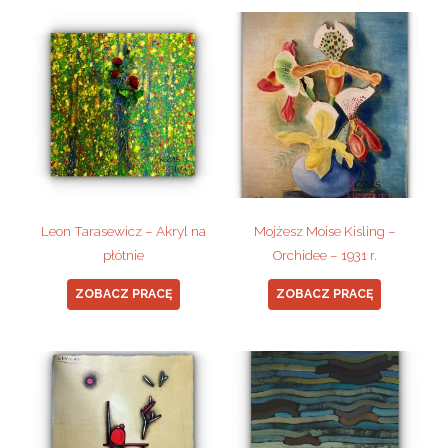
Leon Tarasewicz – Akryl na
Mojżesz Moise Kisling –
płótnie
Orchidee – 1931 r.
ZOBACZ PRACĘ
ZOBACZ PRACĘ