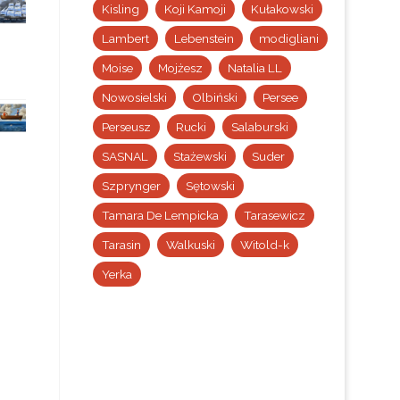
Kisling
Koji Kamoji
Kułakowski
Lambert
Lebenstein
modigliani
Moise
Mojżesz
Natalia LL
Nowosielski
Olbiński
Persee
Perseusz
Rucki
Salaburski
SASNAL
Stażewski
Suder
Szprynger
Sętowski
Tamara De Lempicka
Tarasewicz
Tarasin
Walkuski
Witold-k
Yerka