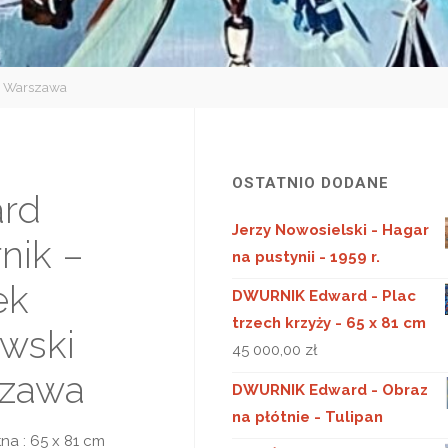
i Warszawa
OSTATNIO DODANE
rd
Jerzy Nowosielski - Hagar
nik –
na pustynii - 1959 r.
ek
DWURNIK Edward - Plac
trzech krzyży - 65 x 81 cm
ewski
45 000,00
zł
zawa
DWURNIK Edward - Obraz
na płótnie - Tulipan
na : 65 x 81 cm