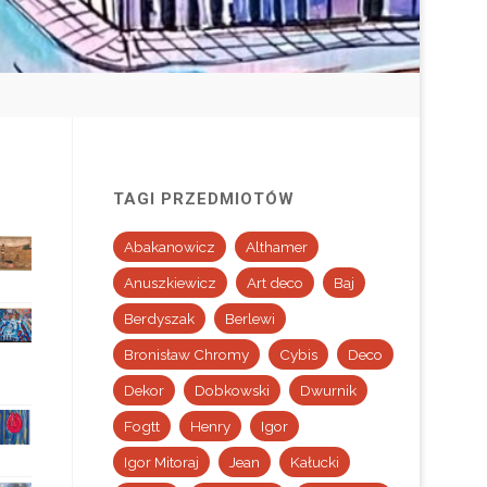
TAGI PRZEDMIOTÓW
Abakanowicz
Althamer
Anuszkiewicz
Art deco
Baj
Berdyszak
Berlewi
Bronisław Chromy
Cybis
Deco
Dekor
Dobkowski
Dwurnik
Fogtt
Henry
Igor
Igor Mitoraj
Jean
Kałucki