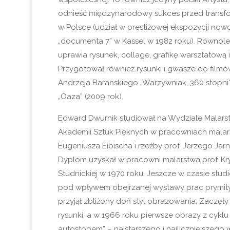
odnieść międzynarodowy sukces przed transfo
w Polsce (udział w prestiżowej ekspozycji nowo
„documenta 7” w Kassel w 1982 roku). Równol
uprawia rysunek, collage, grafikę warsztatową 
Przygotował również rysunki i gwasze do fil
Andrzeja Barańskiego „Warzywniak, 360 stopni”
„Oaza” (2009 rok).
Edward Dwurnik studiował na Wydziale Malars
Akademii Sztuk Pięknych w pracowniach malars
Eugeniusza Eibischa i rzeźby prof. Jerzego Jar
Dyplom uzyskał w pracowni malarstwa prof. Kr
Studnickiej w 1970 roku. Jeszcze w czasie stud
pod wpływem obejrzanej wystawy prac prymityw
przyjął zbliżony doń styl obrazowania. Zaczę
rysunki, a w 1966 roku pierwsze obrazy z cyklu
autostopem” – najstarszego i najliczniejszego