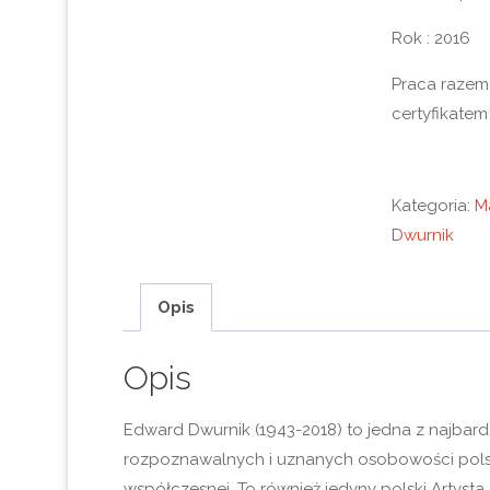
Rok : 2016
Praca razem
certyfikatem 
Kategoria:
M
Dwurnik
Opis
Opis
Edward Dwurnik (1943-2018) to jedna z najbardz
rozpoznawalnych i uznanych osobowości polski
współczesnej. To również jedyny polski Artysta