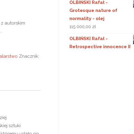
OLBIŃSKI Rafał -
Grotesque nature of
normality - olej
 z autorskim
115 000,00
zł
.
OLBIŃSKI Rafał -
Retrospective innocence II
alarstwo
Znacznik:
iej
ej sztuki
, któremu udało się