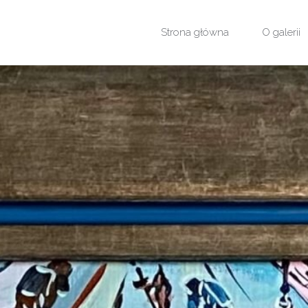
Przejdź
Strona główna
O galerii
do
treści