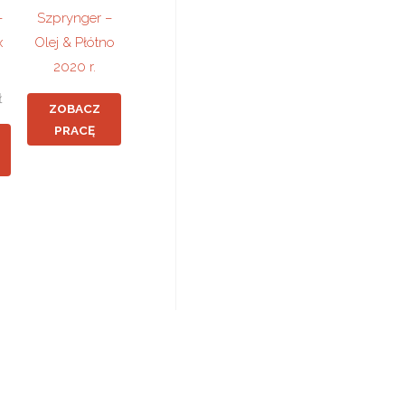
–
Szprynger –
x
Olej & Płótno
2020 r.
ł
ZOBACZ
PRACĘ