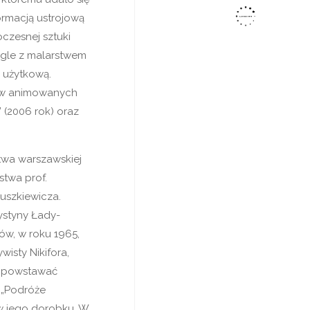
rmacją ustrojową
czesnej sztuki
egle z malarstwem
i użytkową.
mów animowanych
 (2006 rok) oraz
twa warszawskiej
twa prof.
nuszkiewicza.
ystyny Łady-
iów, w roku 1965,
isty Nikifora,
ły powstawać
 „Podróże
 w jego dorobku. W