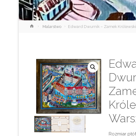
Strona
Malarstwo
Edward Dwurnik – Zamek Królewsk
główna
Edwa
Dwur
Zam
Król
Wars
Rozmiar płót