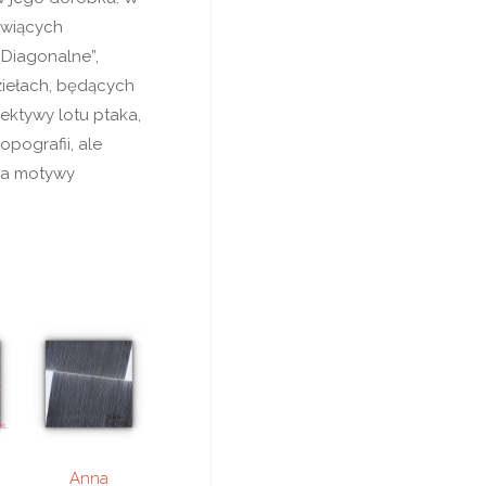
owiących
“Diagonalne”,
ziełach, będących
ektywy lotu ptaka,
opografii, ale
ca motywy
Anna