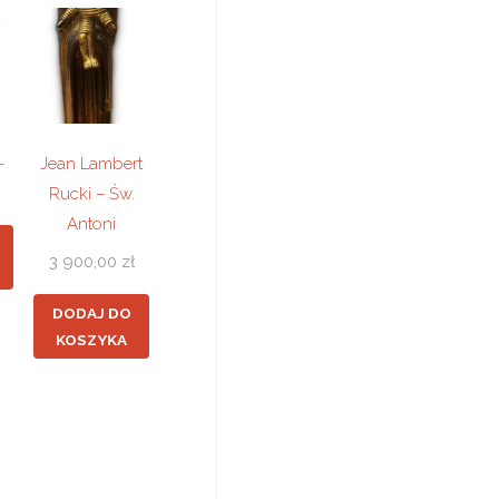
–
Jean Lambert
Rucki – Św.
Antoni
3 900,00
zł
DODAJ DO
KOSZYKA