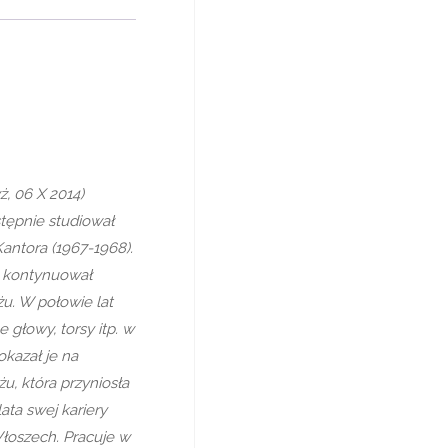
ż, 06 X 2014)
stępnie studiował
antora (1967-1968).
a kontynuował
u. W połowie lat
 głowy, torsy itp. w
kazał je na
u, która przyniosła
ata swej kariery
Włoszech. Pracuje w