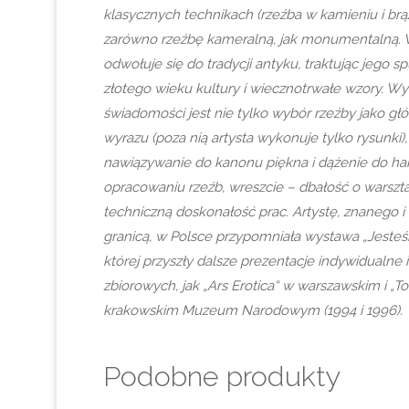
klasycznych technikach (rzeźba w kamieniu i brąz
zarówno rzeźbę kameralną, jak monumentalną. 
odwołuje się do tradycji antyku, traktując jego sp
złotego wieku kultury i wiecznotrwałe wzory. Wy
świadomości jest nie tylko wybór rzeźby jako g
wyrazu (poza nią artysta wykonuje tylko rysunki),
nawiązywanie do kanonu piękna i dążenie do ha
opracowaniu rzeźb, wreszcie – dbałość o warsztat
techniczną doskonałość prac. Artystę, znanego i
granicą, w Polsce przypomniała wystawa „Jeste
której przyszły dalsze prezentacje indywidualne
zbiorowych, jak „Ars Erotica“ w warszawskim i „To
krakowskim Muzeum Narodowym (1994 i 1996).
Podobne produkty