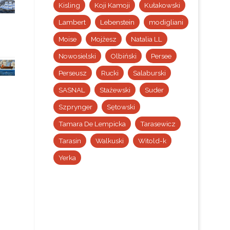
Kisling
Koji Kamoji
Kułakowski
Lambert
Lebenstein
modigliani
Moise
Mojżesz
Natalia LL
Nowosielski
Olbiński
Persee
Perseusz
Rucki
Salaburski
SASNAL
Stażewski
Suder
Szprynger
Sętowski
Tamara De Lempicka
Tarasewicz
Tarasin
Walkuski
Witold-k
Yerka