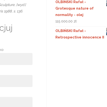
OLBIŃSKI Rafał -
Sculpture, [wyd.]
Grotesque nature of
is 1988, s. 136.
normality - olej
115 000,00
zł
juj
OLBIŃSKI Rafał -
Retrospective innocence II
sko