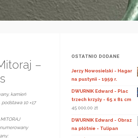
OSTATNIO DODANE
Mitoraj –
Jerzy Nowosielski - Hagar
s
na pustynii - 1959 r.
DWURNIK Edward - Plac
wany, kamień
trzech krzyży - 65 x 81 cm
, podstawa 10 ×17
45 000,00
zł
: MITORAJ
DWURNIK Edward - Obraz
e numerowany
na płótnie - Tulipan
any: