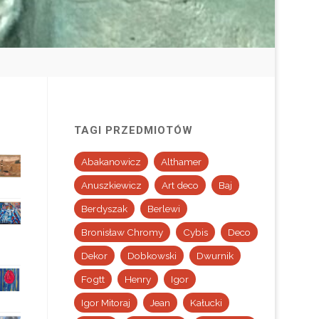
TAGI PRZEDMIOTÓW
Abakanowicz
Althamer
Anuszkiewicz
Art deco
Baj
Berdyszak
Berlewi
Bronisław Chromy
Cybis
Deco
Dekor
Dobkowski
Dwurnik
Fogtt
Henry
Igor
Igor Mitoraj
Jean
Kałucki