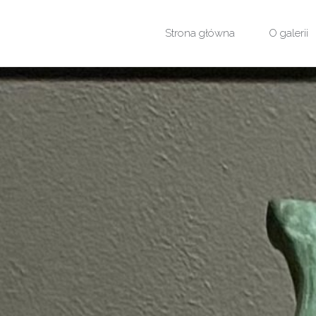
Przejdź
Strona główna
O galerii
do
treści