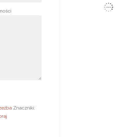
mości
zeźba
Znaczniki:
oraj