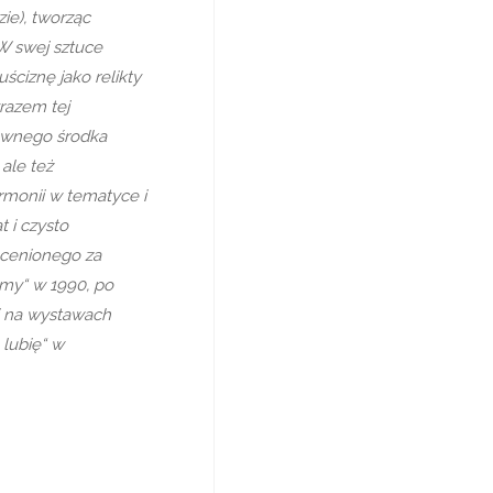
ie), tworząc
W swej sztuce
uściznę jako relikty
razem tej
łównego środka
 ale też
rmonii w tematyce i
 i czysto
 cenionego za
śmy“ w 1990, po
 i na wystawach
 lubię“ w