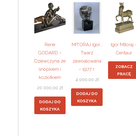
René
MITORAJ Igor ,
Igor Mitoraj 
GODARD –
Twarz
Centaur
Dziewczyna ze
zawoalowana
ZOBACZ
snopkiem i
– 1977 r.
PRACĘ
koziołkiem
4 000,00
zł
20 000,00
zł
DODAJ DO
KOSZYKA
DODAJ DO
KOSZYKA