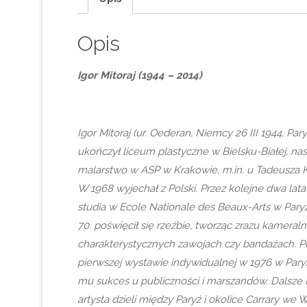
Opis
Igor Mitoraj (1944 – 2014)
Igor Mitoraj (ur. Oederan, Niemcy 26 III 1944, Pary
ukończył liceum plastyczne w Bielsku-Białej, na
malarstwo w ASP w Krakowie, m.in. u Tadeusza K
W 1968 wyjechał z Polski. Przez kolejne dwa lat
studia w Ecole Nationale des Beaux-Arts w Paryż
70. poświęcił się rzeźbie, tworząc zrazu kameralne
charakterystycznych zawojach czy bandażach. Po
pierwszej wystawie indywidualnej w 1976 w Paryż
mu sukces u publiczności i marszandów. Dalsze l
artysta dzieli między Paryż i okolice Carrary we 