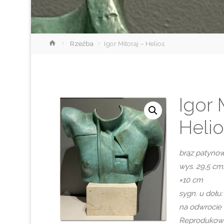
Strona
Rzeźba
Igor Mitoraj – Helios
główna
Igor 
Helio
brąz patyno
wys. 29,5 cm
×10 cm
sygn. u dołu
na odwroci
Reprodukow