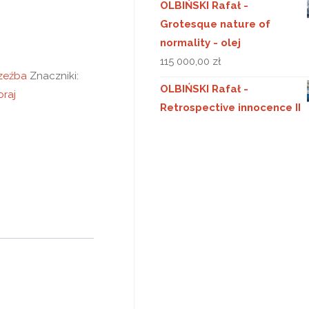
OLBIŃSKI Rafał -
Grotesque nature of
normality - olej
115 000,00
zł
zeźba
Znaczniki:
OLBIŃSKI Rafał -
oraj
Retrospective innocence II