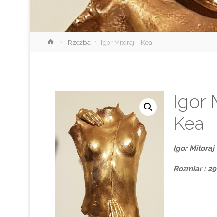
Strona
Rzeźba
Igor Mitoraj – Kea
główna
Igor 
Kea
Igor Mitoraj
Rozmiar : 2