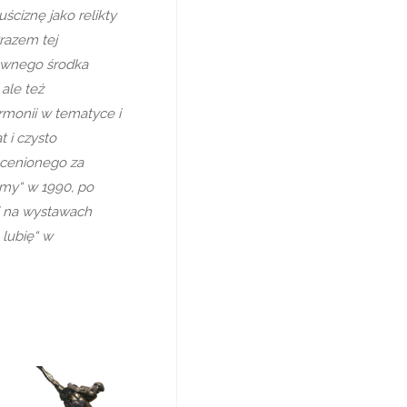
uściznę jako relikty
razem tej
łównego środka
 ale też
rmonii w tematyce i
 i czysto
 cenionego za
śmy“ w 1990, po
 i na wystawach
 lubię“ w