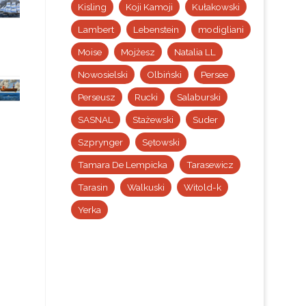
Kisling
Koji Kamoji
Kułakowski
Lambert
Lebenstein
modigliani
Moise
Mojżesz
Natalia LL
Nowosielski
Olbiński
Persee
Perseusz
Rucki
Salaburski
SASNAL
Stażewski
Suder
Szprynger
Sętowski
Tamara De Lempicka
Tarasewicz
Tarasin
Walkuski
Witold-k
Yerka