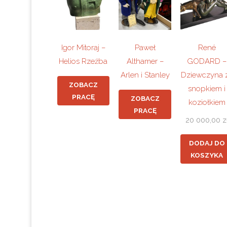
Igor Mitoraj –
Paweł
René
Helios Rzeźba
Althamer –
GODARD –
Arlen i Stanley
Dziewczyna 
ZOBACZ
snopkiem i
PRACĘ
ZOBACZ
koziołkiem
PRACĘ
20 000,00
z
DODAJ DO
KOSZYKA