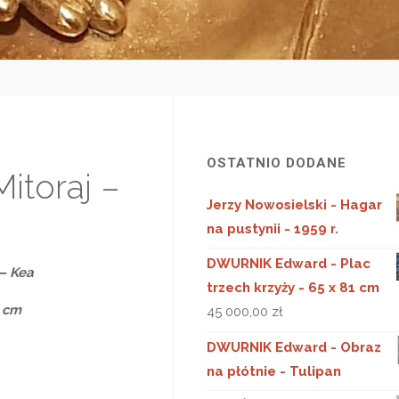
OSTATNIO DODANE
Mitoraj –
Jerzy Nowosielski - Hagar
na pustynii - 1959 r.
DWURNIK Edward - Plac
 – Kea
trzech krzyży - 65 x 81 cm
9 cm
45 000,00
zł
DWURNIK Edward - Obraz
na płótnie - Tulipan