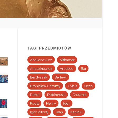
TAGI PRZEDMIOTÓW
Abakanowicz
Althamer
Anuszkiewicz
Art deco
Baj
Berdyszak
Berlewi
Bronisław Chromy
Cybis
Deco
Dekor
Dobkowski
Dwurnik
Fogtt
Henry
Igor
Igor Mitoraj
Jean
Kałucki