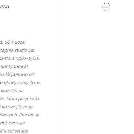
2014)
ż, 06 X 2014)
stępnie studiował
antora (1967-1968).
a kontynuował
u. W połowie lat
 głowy, torsy itp. w
kazał je na
u, która przyniosła
ata swej kariery
Włoszech. Pracuje w
ie), tworząc
W swej sztuce