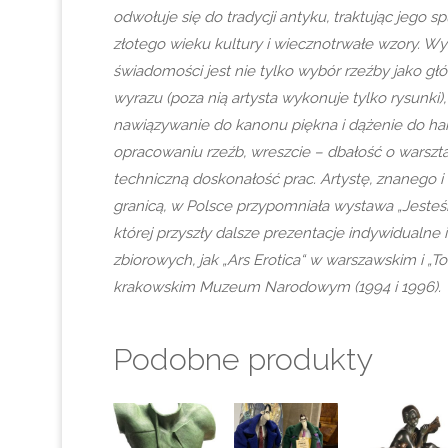
odwołuje się do tradycji antyku, traktując jego sp
złotego wieku kultury i wiecznotrwałe wzory. Wy
świadomości jest nie tylko wybór rzeźby jako g
wyrazu (poza nią artysta wykonuje tylko rysunki),
nawiązywanie do kanonu piękna i dążenie do ha
opracowaniu rzeźb, wreszcie – dbałość o warsztat
techniczną doskonałość prac. Artystę, znanego i
granicą, w Polsce przypomniała wystawa „Jeste
której przyszły dalsze prezentacje indywidualne
zbiorowych, jak „Ars Erotica“ w warszawskim i „To
krakowskim Muzeum Narodowym (1994 i 1996).
Podobne produkty