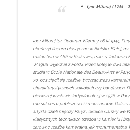
Igor Mitoraj (1944 – 
Igor Mitoraj (ur. Oederan, Niemcy 26 III 1944, Pary
ukończył liceum plastyczne w Bielsku-Białej, na
malarstwo w ASP w Krakowie, m.in. u Tadeusza K
W 1968 wyjechał z Polski. Przez kolejne dwa lat
studia w Ecole Nationale des Beaux-Arts w Paryż
70. poświęcił się rzeźbie, tworząc zrazu kameralne
charakterystycznych zawojach czy bandażach. Po
pierwszej wystawie indywidualnej w 1976 w Paryż
mu sukces u publiczności i marszandów. Dalsze l
artysta dzieli między Paryż i okolice Carrary we 
klasycznych technikach (rzeźba w kamieniu i brąz
zarówno rzeźbę kameralną, jak monumentalną. 