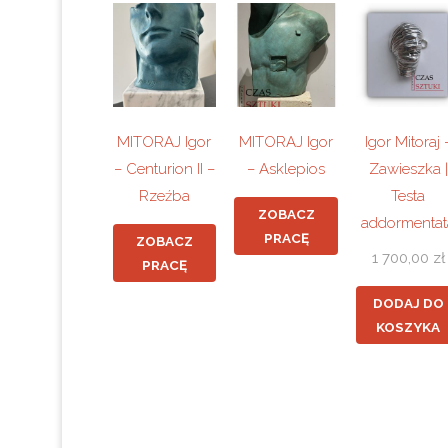
MITORAJ Igor
MITORAJ Igor
Igor Mitoraj 
– Centurion II –
– Asklepios
Zawieszka |
Rzeźba
Testa
ZOBACZ
addormentat
PRACĘ
ZOBACZ
1 700,00
zł
PRACĘ
DODAJ DO
KOSZYKA