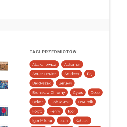
TAGI PRZEDMIOTÓW
Abakanowicz
Althamer
Anuszkiewicz
Art deco
Baj
Berdyszak
Berlewi
Bronisław Chromy
Cybis
Deco
Dekor
Dobkowski
Dwurnik
Fogtt
Henry
Igor
Igor Mitoraj
Jean
Kałucki