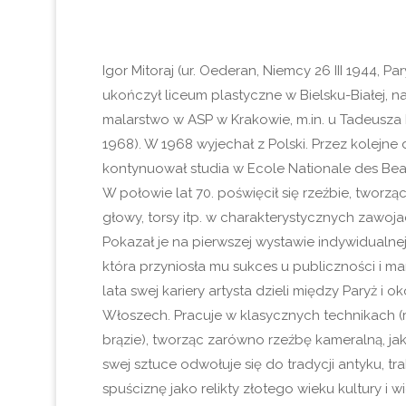
Igor Mitoraj (ur. Oederan, Niemcy 26 III 1944, Par
ukończył liceum plastyczne w Bielsku-Białej, n
malarstwo w ASP w Krakowie, m.in. u Tadeusza 
1968). W 1968 wyjechał z Polski. Przez kolejne 
kontynuował studia w Ecole Nationale des Bea
W połowie lat 70. poświęcił się rzeźbie, tworz
głowy, torsy itp. w charakterystycznych zawoj
Pokazał je na pierwszej wystawie indywidualne
która przyniosła mu sukces u publiczności i m
lata swej kariery artysta dzieli między Paryż i o
Włoszech. Pracuje w klasycznych technikach (r
brązie), tworząc zarówno rzeźbę kameralną, j
swej sztuce odwołuje się do tradycji antyku, tra
spuściznę jako relikty złotego wieku kultury i 