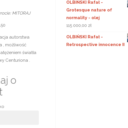
OLBIŃSKI Rafał -
Grotesque nature of
wrocie: MITORAJ
normality - olej
150
115 000,00
zł
OLBIŃSKI Rafał -
lacja autorstwa
Retrospective innocence II
ja , możliwość
atężeniem światła
wy Centuriona .
aj o
t
sko