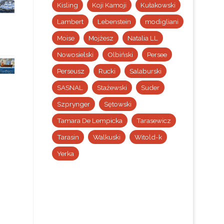
Kisling
Koji Kamoji
Kułakowski
Lambert
Lebenstein
modigliani
Moise
Mojżesz
Natalia LL
Nowosielski
Olbiński
Persee
Perseusz
Rucki
Salaburski
SASNAL
Stażewski
Suder
Szprynger
Sętowski
Tamara De Lempicka
Tarasewicz
Tarasin
Walkuski
Witold-k
Yerka