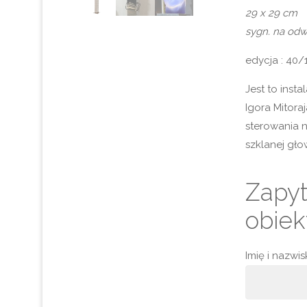
29 x 29 cm
sygn. na od
edycja : 40/
Jest to insta
Igora Mitora
sterowania n
szklanej gło
Zapyt
obiek
Imię i nazwi