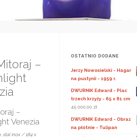
OSTATNIO DODANE
Mitoraj –
Jerzy Nowosielski - Hagar
light
na pustynii - 1959 r.
zia
DWURNIK Edward - Plac
trzech krzyży - 65 x 81 cm
45 000,00
zł
oraj –
DWURNIK Edward - Obraz
ht Venezia
na płótnie - Tulipan
 stal inox / 184 x