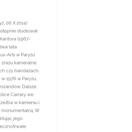
yż, 06 X 2014)
astępnie studiował
Kantora (1967-
dwa lata
ux-Arts w Paryżu.
ąc zrazu kameralne
ach czy bandażach.
j w 1976 w Paryżu,
arszandów. Dalsze
kolice Carrary we
zeźba w kamieniu i
ak monumentalną. W
ktując jego
wiecznotrwałe