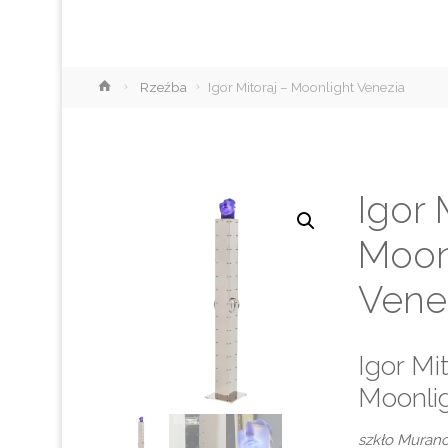
Strona
Rzeźba
Igor Mitoraj – Moonlight Venezia
główna
Igor 
Moon
Vene
Igor Mit
Moonlig
szkło Murano,