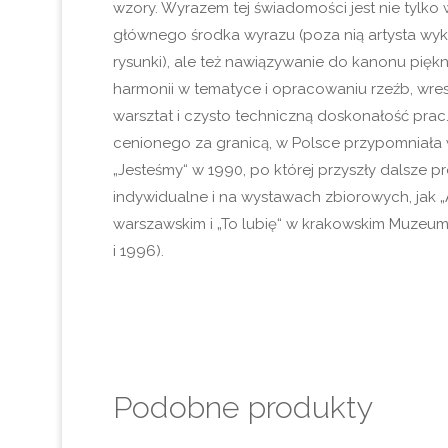
wzory. Wyrazem tej świadomości jest nie tylko
głównego środka wyrazu (poza nią artysta wyk
rysunki), ale też nawiązywanie do kanonu piękn
harmonii w tematyce i opracowaniu rzeźb, wre
warsztat i czysto techniczną doskonałość prac.
cenionego za granicą, w Polsce przypomniała
„Jesteśmy“ w 1990, po której przyszły dalsze p
indywidualne i na wystawach zbiorowych, jak „A
warszawskim i „To lubię“ w krakowskim Muze
i 1996).
Podobne produkty