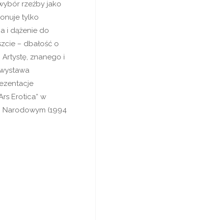
 wybór rzeźby jako
onuje tylko
a i dążenie do
szcie – dbałość o
 Artystę, znanego i
 wystawa
rezentacje
rs Erotica“ w
um Narodowym (1994