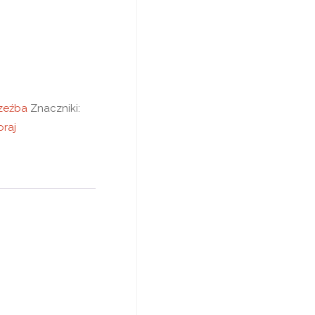
zeźba
Znaczniki:
oraj