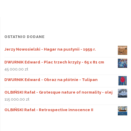
OSTATNIO DODANE
Jerzy Nowosielski - Hagar na pustynii - 1959 r.
DWURNIK Edward - Plac trzech krzyży - 65 x 81 cm
45 000,00
zł
DWURNIK Edward - Obraz na płótnie - Tulipan
OLBIŃSKI Rafał - Grotesque nature of normality - olej
115 000,00
zł
OLBIŃSKI Rafał - Retrospective innocence II