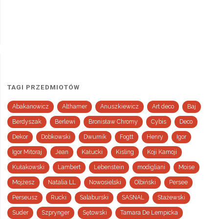
TAGI PRZEDMIOTÓW
Abakanowicz
Althamer
Anuszkiewicz
Art deco
Baj
Berdyszak
Berlewi
Bronisław Chromy
Cybis
Deco
Dekor
Dobkowski
Dwurnik
Fogtt
Henry
Igor
Igor Mitoraj
Jean
Kałucki
Kisling
Koji Kamoji
Kułakowski
Lambert
Lebenstein
modigliani
Moise
Mojżesz
Natalia LL
Nowosielski
Olbiński
Persee
Perseusz
Rucki
Salaburski
SASNAL
Stażewski
Suder
Szprynger
Sętowski
Tamara De Lempicka