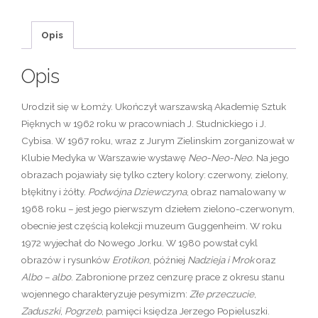
Opis
Opis
Urodził się w Łomży. Ukończył warszawską Akademię Sztuk
Pięknych w 1962 roku w pracowniach J. Studnickiego i J.
Cybisa. W 1967 roku, wraz z Jurym Zielinskim zorganizował w
Klubie Medyka w Warszawie wystawę
Neo-Neo-Neo
. Na jego
obrazach pojawiały się tylko cztery kolory: czerwony, zielony,
błękitny i żółty.
Podwójna Dziewczyna
, obraz namalowany w
1968 roku – jest jego pierwszym dziełem zielono-czerwonym,
obecnie jest częścią kolekcji muzeum Guggenheim. W roku
1972 wyjechał do Nowego Jorku. W 1980 powstał cykl
obrazów i rysunków
Erotikon
, później
Nadzieja i Mrok
oraz
Albo – albo
. Zabronione przez cenzurę prace z okresu stanu
wojennego charakteryzuje pesymizm:
Złe przeczucie
,
Zaduszki
,
Pogrzeb
, pamięci księdza Jerzego Popieluszki.