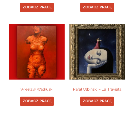
ZOBACZ PRACĘ
ZOBACZ PRACĘ
Wiesław Wałkuski
Rafał Olbiński – La Traviata
ZOBACZ PRACĘ
ZOBACZ PRACĘ