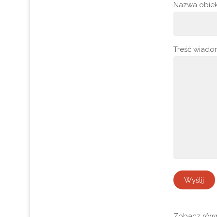
Nazwa obie
Treść wiado
Zobacz rów