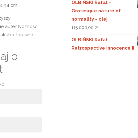
OLBIŃSKI Rafał -
 x 94 cm
Grotesque nature of
zyszy
normality - olej
ie autentyczności
115 000,00
zł
akuba Tarasina .
OLBIŃSKI Rafał -
Retrospective innocence II
aj o
t
sko