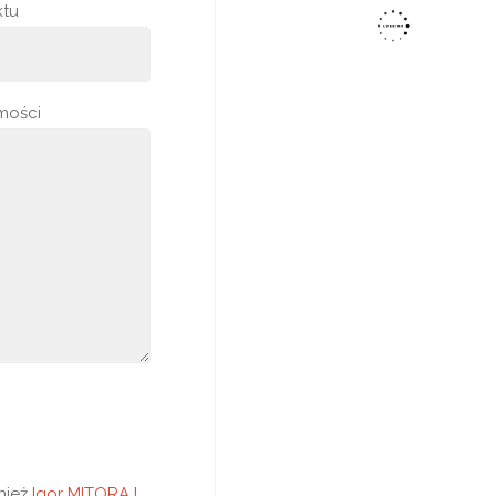
ktu
mości
nież
Igor MITORAJ