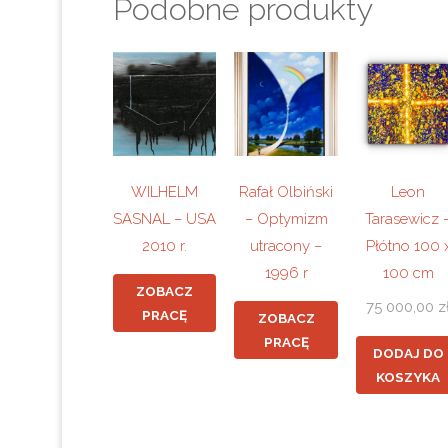
Podobne produkty
WILHELM
Rafał Olbiński
Leon
SASNAL – USA
– Optymizm
Tarasewicz 
2010 r.
utracony –
Płótno 100 
1996 r
100 cm
ZOBACZ
75 000,00
z
PRACĘ
ZOBACZ
PRACĘ
DODAJ DO
KOSZYKA