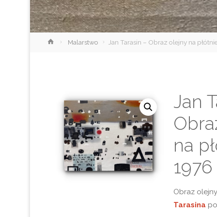
Strona
Malarstwo
Jan Tarasin – Obraz olejny na płótnie
główna
Jan T
Obra
na pł
1976 
Obraz olejn
Tarasina
po