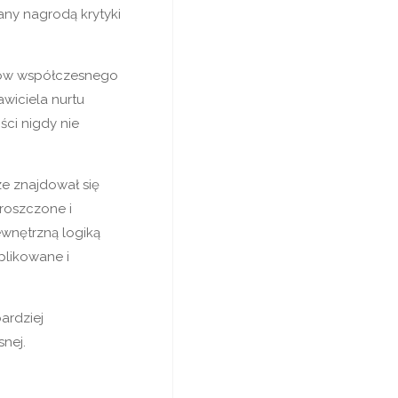
any nagrodą krytyki
yków współczesnego
wiciela nurtu
ści nigdy nie
e znajdował się
proszczone i
ewnętrzną logiką
plikowane i
ardziej
nej.