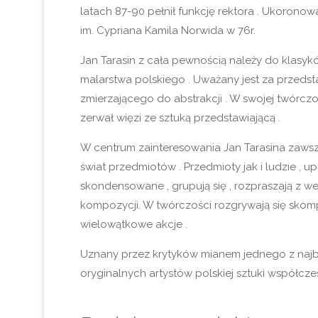
latach 87-90 pełnił funkcję rektora . Ukoronow
im. Cypriana Kamila Norwida w 76r.
Jan Tarasin z cała pewnością należy do klas
malarstwa polskiego . Uważany jest za przedsta
zmierzającego do abstrakcji . W swojej twórczo
zerwał więzi ze sztuką przedstawiającą .
W centrum zainteresowania Jan Tarasina zawsz
świat przedmiotów . Przedmioty jak i ludzie , u
skondensowane , grupują się , rozpraszają z w
kompozycji. W twórczości rozgrywają się skom
wielowątkowe akcje .
Uznany przez krytyków mianem jednego z najb
oryginalnych artystów polskiej sztuki współczes