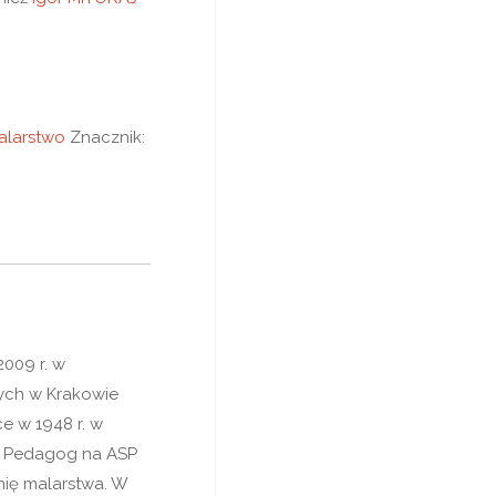
alarstwo
Znacznik:
2009 r. w
ych w Krakowie
e w 1948 r. w
j. Pedagog na ASP
nię malarstwa. W