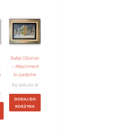
Rafał Olbiński
–
– Attachment
x
to pastiche
65 000,00
zł
ł
DODAJ DO
KOSZYKA