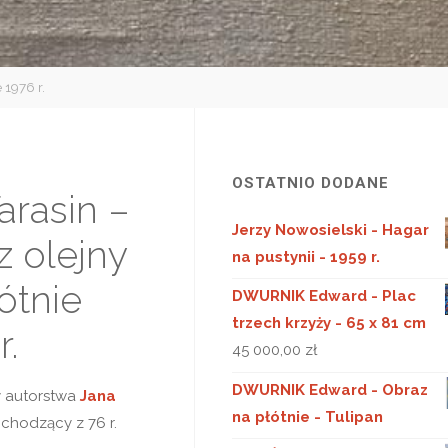
 1976 r.
OSTATNIO DODANE
arasin –
Jerzy Nowosielski - Hagar
z olejny
na pustynii - 1959 r.
ótnie
DWURNIK Edward - Plac
trzech krzyży - 65 x 81 cm
r.
45 000,00
zł
DWURNIK Edward - Obraz
y autorstwa
Jana
na płótnie - Tulipan
chodzący z 76 r.