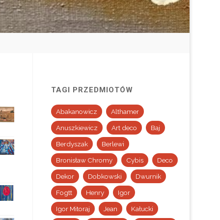
TAGI PRZEDMIOTÓW
Abakanowicz
Althamer
Anuszkiewicz
Art deco
Baj
Berdyszak
Berlewi
Bronisław Chromy
Cybis
Deco
Dekor
Dobkowski
Dwurnik
Fogtt
Henry
Igor
Igor Mitoraj
Jean
Kałucki