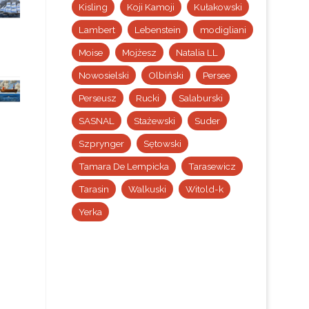
Kisling
Koji Kamoji
Kułakowski
Lambert
Lebenstein
modigliani
Moise
Mojżesz
Natalia LL
Nowosielski
Olbiński
Persee
Perseusz
Rucki
Salaburski
SASNAL
Stażewski
Suder
Szprynger
Sętowski
Tamara De Lempicka
Tarasewicz
Tarasin
Walkuski
Witold-k
Yerka